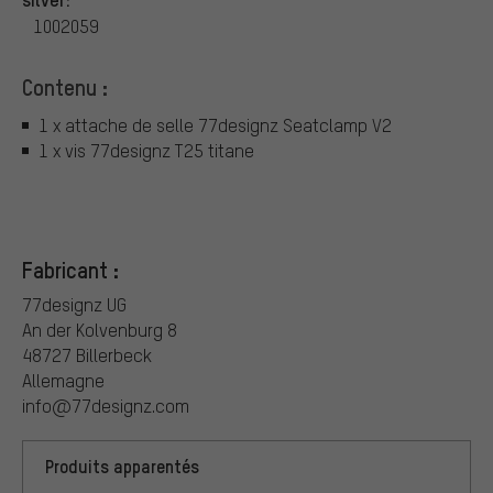
1002059
Contenu :
1 x attache de selle 77designz Seatclamp V2
1 x vis 77designz T25 titane
Fabricant :
77designz UG
An der Kolvenburg 8
48727 Billerbeck
Allemagne
info@77designz.com
Produits apparentés