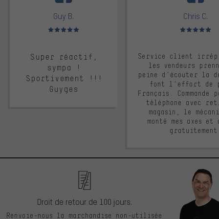
Guy B.
Chris C.
Note moyenne : 5 sur 5
Note moyenne : 
Super réactif,
Service client irrép
les vendeurs pren
sympa !
peine d'écouter la d
Sportivement !!!
font l'effort de 
Guyges
Français. Commande p
téléphone avec ret
magasin, le mécan
monté mes axes et 
gratuitement
Droit de retour de 100 jours.
Renvoie-nous la marchandise non-utilisée