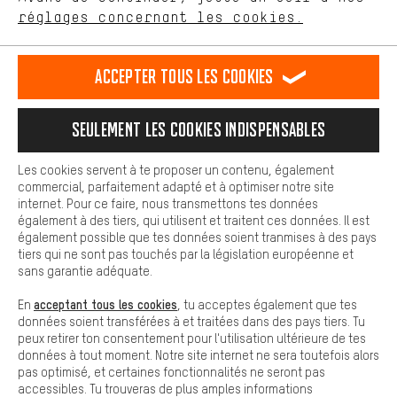
Plus de confort
FR
EN
DE
ES
français
english
Deutsch
español
réglages concernant les cookies.
L'expérience d'achat est plus confortable. Ton expérience d'achat
est plus confortable. Avec les cookies de confort, nous
établissons des liens avec des plateformes de médias sociaux.
RÉSILIER LE CONTRAT
Communauté d'Aix-la-Chapelle
Accepter tous les cookies
Nous pouvons ainsi mettre à ta disposition d'autres contenus et
informations utiles. De plus, tu as la possibilité d'utiliser des
Programme d'affiliation
Mentions Légales
Protection des données
services supplémentaires qui te permettent de trouver plus
Seulement les cookies indispensables
facilement les bons produits. Par exemple, nous proposons une
Conditions générales de vente
Plateforme d'Alerte
fonction de chat qui permet de répondre rapidement et
facilement aux questions.
Reprise des batteries
Corepile
Paramètres de cookies
Les cookies servent à te proposer un contenu, également
commercial, parfaitement adapté et à optimiser notre site
Cookies de base
internet. Pour ce faire, nous transmettons tes données
Modifier le contraste
Les cookies de base garantissent que tu puisses utiliser les
également à des tiers, qui utilisent et traitent ces données. Il est
fonctions de notre site web.
également possible que tes données soient tranmises à des pays
Tous les prix s'entendent en euros (MwSt hors) plus les
tiers qui ne sont pas touchés par la législation européenne et
frais de port
États-Unis
pour la livraison vers
.
sans garantie adéquate.
acceptant tous les cookies
En
, tu acceptes également que tes
données soient transférées à et traitées dans des pays tiers. Tu
peux retirer ton consentement pour l'utilisation ultérieure de tes
données à tout moment. Notre site internet ne sera toutefois alors
pas optimisé, et certaines fonctionnalités ne seront pas
accessibles. Tu trouveras de plus amples informations