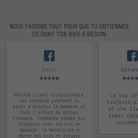
NOUS FAISONS TOUT POUR QUE TU OBTIENNES
CE DONT TON BIKE A BESOIN
facebook
Chris C.
Bertrand
Note moyenne : 5 sur 5
Note moyen
Service client irréprochable,
Le top de
les vendeurs prennent la
toujours p
peine d'écouter la demande et
et une li
font l'effort de parler
super rap
Français. Commande passée par
recomma
téléphone avec retrait en
magasin, le mécanicien a
monté mes axes et disques