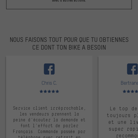
avec d'autres actions.
NOUS FAISONS TOUT POUR QUE TU OBTIENNES
CE DONT TON BIKE A BESOIN
facebook
Chris C.
Bertrand
Note moyenne : 5 sur 5
Note moyen
Service client irréprochable,
Le top de
les vendeurs prennent la
toujours p
peine d'écouter la demande et
et une li
font l'effort de parler
super rap
Français. Commande passée par
recomma
téléphone avec retrait en