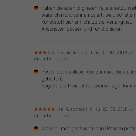
Haben die alten originalen Teile ersetzt, wei
wäre ich nicht sehr amüsiert, weil, vor alle
Kunststoff sicher nicht zu viel verlangt ist.
Ansonsten: passen und funktionieren.
3 sur 5 étoiles
de Sebastian G.
au 11.03.2018
Article
: black
Postiv: Das es diese Teile zum nachbestellen
gehalten)
Negativ: Der Preis ist für zwei winzige Gu
5 sur 5 étoiles
de Alexander G.
au 22.05.2016
Article
: black
Was soll man groß schreiben? Passen perfekt