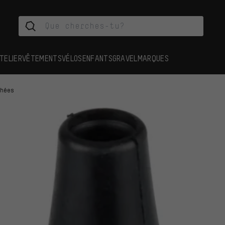
TELIER
VÊTEMENTS
VÉLOS
ENFANTS
GRAVEL
MARQUES
chées