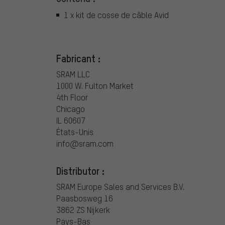
1 x kit de cosse de câble Avid
Fabricant :
SRAM LLC
1000 W. Fulton Market
4th Floor
Chicago
IL 60607
États-Unis
info@sram.com
Distributor :
SRAM Europe Sales and Services B.V.
Paasbosweg 16
3862 ZS Nijkerk
Pays-Bas