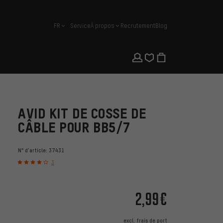
FR
Service
À propos
Recrutement
Blog
français
AVID KIT DE COSSE DE
CÂBLE POUR BB5/7
N° d'article:
37431
3
2,99€
excl.
frais de port