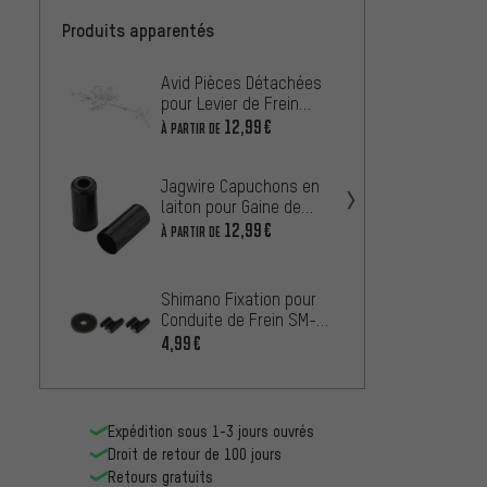
Produits apparentés
Avid Pièces Détachées
Shiman
pour Levier de Frein
Condui
Juicy Ultimate
BR-M9
12,99€
1,99€
À PARTIR DE
M820 
Jagwire Capuchons en
Tektro
laiton pour Gaine de
Auriga
Câble de Frein - 200
12,99€
À PARTIR DE
0,99€
pièces
Shimano Fixation pour
Conduite de Frein SM-
HANG
4,99€
Expédition sous 1-3 jours ouvrés
Droit de retour de 100 jours
Retours gratuits