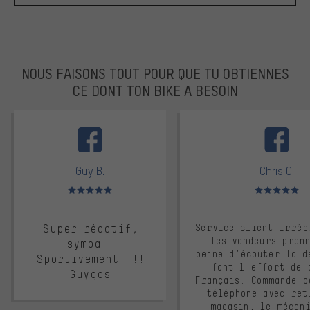
NOUS FAISONS TOUT POUR QUE TU OBTIENNES
CE DONT TON BIKE A BESOIN
facebook
Guy B.
Chris C.
Note moyenne : 5 sur 5
Note moyenne : 
Super réactif,
Service client irrép
les vendeurs pren
sympa !
peine d'écouter la d
Sportivement !!!
font l'effort de 
Guyges
Français. Commande p
téléphone avec ret
magasin, le mécan