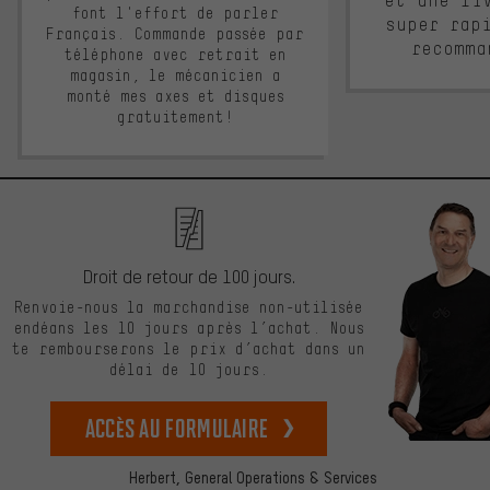
et une li
font l'effort de parler
super rap
Français. Commande passée par
recomma
téléphone avec retrait en
magasin, le mécanicien a
monté mes axes et disques
gratuitement!
Droit de retour de 100 jours.
Renvoie-nous la marchandise non-utilisée
endéans les 10 jours après l’achat. Nous
te rembourserons le prix d’achat dans un
délai de 10 jours.
Accès au formulaire
Herbert,
General Operations & Services