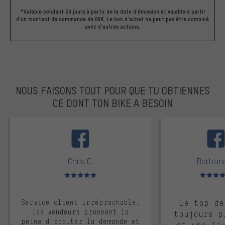
*Valable pendant 30 jours à partir de la date d'émission et valable à partir
d'un montant de commande de 60€. Le bon d'achat ne peut pas être combiné
avec d'autres actions.
NOUS FAISONS TOUT POUR QUE TU OBTIENNES
CE DONT TON BIKE A BESOIN
facebook
Chris C.
Bertrand
Note moyenne : 5 sur 5
Note moyen
Service client irréprochable,
Le top de
les vendeurs prennent la
toujours p
peine d'écouter la demande et