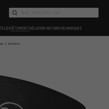
TELIER
VÊTEMENTS
VÉLOS
ENFANTS
GRAVEL
MARQUES
tes & Bonnets