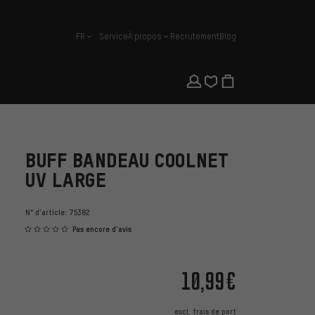
FR
Service
À propos
Recrutement
Blog
français
BUFF BANDEAU COOLNET
UV LARGE
N° d'article:
75382
Pas encore d'avis
10,99€
excl.
frais de port