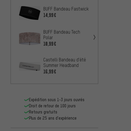
BUFF Bandeau Fastwick
adida
TERREX
14,99€
12,99
BUFF Bandeau Tech
Polar
GripG
d'été 
10,99€
19,99
Castelli Bandeau d'été
Summer Headband
Castel
crâne 
16,99€
18,99
Expédition sous 1-3 jours ouvrés
Droit de retour de 100 jours
Retours gratuits
Plus de 25 ans d'expérience