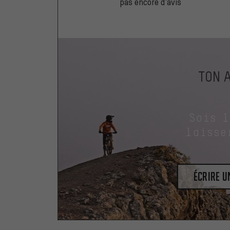
pas encore d'avis
TON 
Sois 
laisse
Écrire 