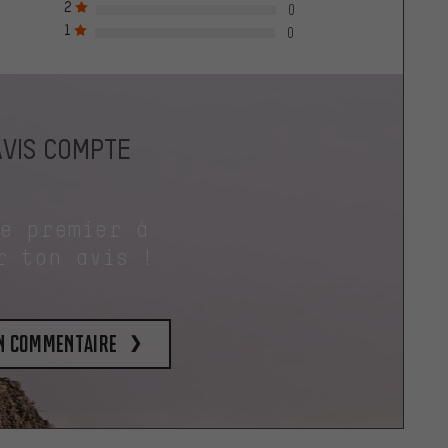
2
0
1
0
AVIS COMPTE
le premier à
r ton avis !
un commentaire