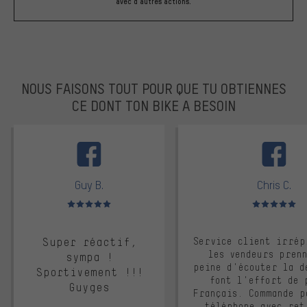
avec d'autres actions.
NOUS FAISONS TOUT POUR QUE TU OBTIENNES
CE DONT TON BIKE A BESOIN
facebook
Guy B.
Chris C.
Note moyenne : 5 sur 5
Note moyenne : 
Super réactif,
Service client irrép
les vendeurs pren
sympa !
peine d'écouter la d
Sportivement !!!
font l'effort de 
Guyges
Français. Commande p
téléphone avec ret