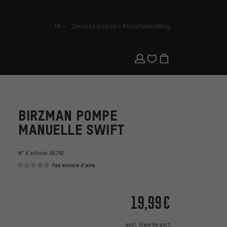
FR
Service
À propos
Recrutement
Blog
français
BIRZMAN POMPE
MANUELLE SWIFT
N° d'article:
60792
Pas encore d'avis
19,99€
excl.
frais de port