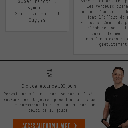
Super réactif,
Service client irrép
les vendeurs pren
sympa !
peine d'écouter la d
Sportivement !!!
font l'effort de 
Guyges
Français. Commande p
téléphone avec ret
magasin, le mécan
monté mes axes et 
gratuitement
Droit de retour de 100 jours.
Renvoie-nous la marchandise non-utilisée
endéans les 10 jours après l’achat. Nous
te rembourserons le prix d’achat dans un
délai de 10 jours.
Accès au formulaire