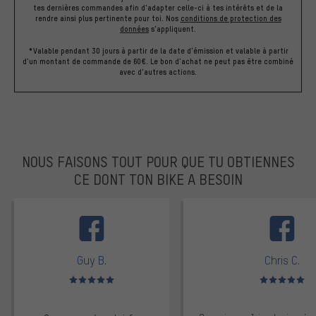
tes dernières commandes afin d'adapter celle-ci à tes intérêts et de la
rendre ainsi plus pertinente pour toi.
Nos
conditions de protection des
données
s'appliquent.
*Valable pendant 30 jours à partir de la date d'émission et valable à partir
d'un montant de commande de 60€. Le bon d'achat ne peut pas être combiné
avec d'autres actions.
NOUS FAISONS TOUT POUR QUE TU OBTIENNES
CE DONT TON BIKE A BESOIN
facebook
Guy B.
Chris C.
Note moyenne : 5 sur 5
Note moyenne : 