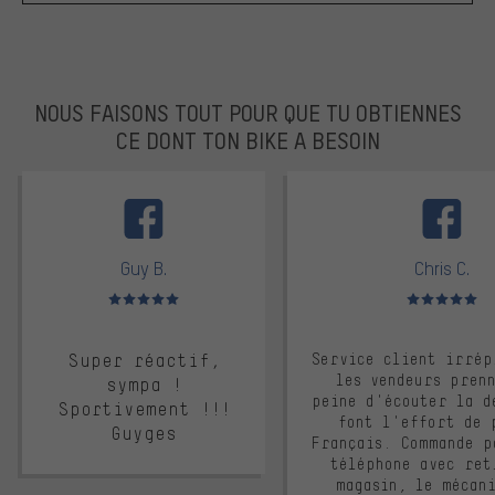
NOUS FAISONS TOUT POUR QUE TU OBTIENNES
CE DONT TON BIKE A BESOIN
facebook
Guy B.
Chris C.
Note moyenne : 5 sur 5
Note moyenne : 
Super réactif,
Service client irrép
les vendeurs pren
sympa !
peine d'écouter la d
Sportivement !!!
font l'effort de 
Guyges
Français. Commande p
téléphone avec ret
magasin, le mécan