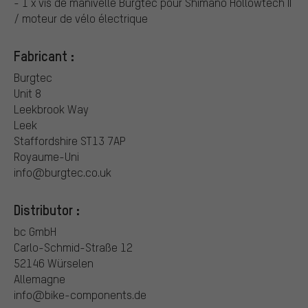
- 1 x vis de manivelle Burgtec pour Shimano Hollowtech II
/ moteur de vélo électrique
Fabricant :
Burgtec
Unit 8
Leekbrook Way
Leek
Staffordshire ST13 7AP
Royaume-Uni
info@burgtec.co.uk
Distributor :
bc GmbH
Carlo-Schmid-Straße 12
52146 Würselen
Allemagne
info@bike-components.de