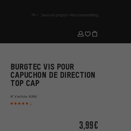
FR
Service
À propos
Recrutement
Blog
français
BURGTEC VIS POUR
CAPUCHON DE DIRECTION
TOP CAP
N° d'article:
91842
2
3,99€