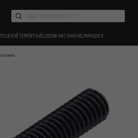
TELIER
VÊTEMENTS
VÉLOS
ENFANTS
GRAVEL
MARQUES
étachées