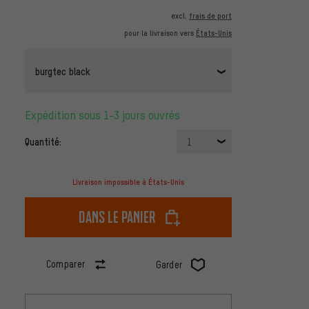
excl.
frais de port
pour la livraison vers
États-Unis
burgtec black
Expédition sous 1-3 jours ouvrés
Quantité:
1
Livraison impossible à États-Unis
dans le panier
Comparer
Garder