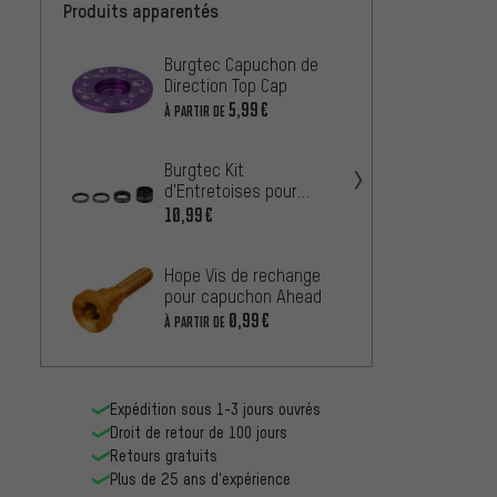
Produits apparentés
Burgtec Capuchon de
Garbar
Direction Top Cap
direct
5,99€
12,99
À PARTIR DE
Burgtec Kit
Chrom
d'Entretoises pour
Direct
Potences
10,99€
À PARTIR
Hope Vis de rechange
pour capuchon Ahead
REVER
0,99€
À PARTIR DE
Capuch
8,99€
Expédition sous 1-3 jours ouvrés
Droit de retour de 100 jours
Retours gratuits
Plus de 25 ans d'expérience