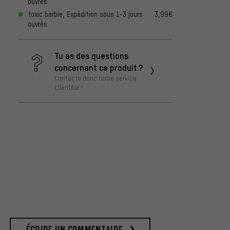
ouvrés
toxic barbie, Expédition sous 1-3 jours
3,99€
ouvrés
Tu as des questions
concernant ce produit ?
Contacte donc notre service
clientèle !