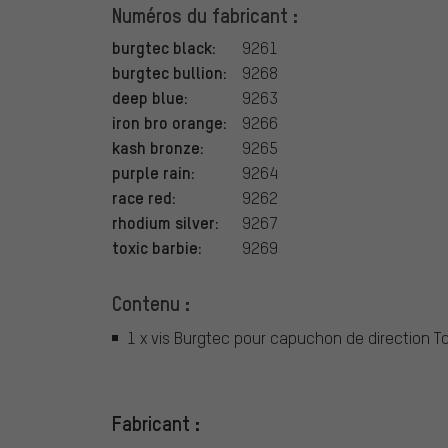
Numéros du fabricant :
burgtec black:
9261
burgtec bullion:
9268
deep blue:
9263
iron bro orange:
9266
kash bronze:
9265
purple rain:
9264
race red:
9262
rhodium silver:
9267
toxic barbie:
9269
Contenu :
1 x vis Burgtec pour capuchon de direction T
Fabricant :