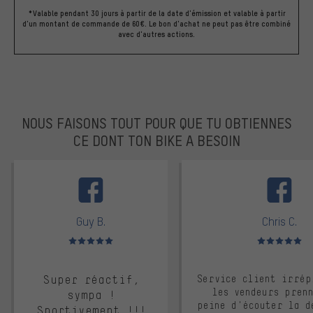
*Valable pendant 30 jours à partir de la date d'émission et valable à partir
d'un montant de commande de 60€. Le bon d'achat ne peut pas être combiné
avec d'autres actions.
NOUS FAISONS TOUT POUR QUE TU OBTIENNES
CE DONT TON BIKE A BESOIN
facebook
Guy B.
Chris C.
Note moyenne : 5 sur 5
Note moyenne : 
Super réactif,
Service client irrép
les vendeurs pren
sympa !
peine d'écouter la d
Sportivement !!!