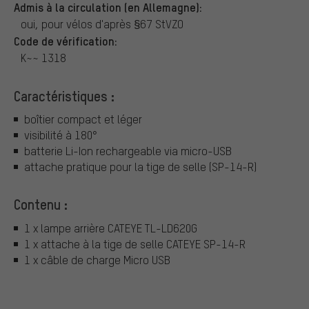
Admis à la circulation (en Allemagne):
oui, pour vélos d'après §67 StVZO
Code de vérification:
K~~ 1318
Caractéristiques :
boîtier compact et léger
visibilité à 180°
batterie Li-Ion rechargeable via micro-USB
attache pratique pour la tige de selle (SP-14-R)
Contenu :
1 x lampe arrière CATEYE TL-LD620G
1 x attache à la tige de selle CATEYE SP-14-R
1 x câble de charge Micro USB