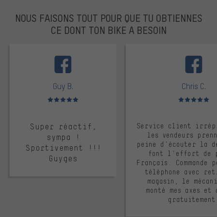
NOUS FAISONS TOUT POUR QUE TU OBTIENNES
CE DONT TON BIKE A BESOIN
facebook
Guy B.
Chris C.
Note moyenne : 5 sur 5
Note moyenne : 
Super réactif,
Service client irrép
les vendeurs pren
sympa !
peine d'écouter la d
Sportivement !!!
font l'effort de 
Guyges
Français. Commande p
téléphone avec ret
magasin, le mécan
monté mes axes et 
gratuitement