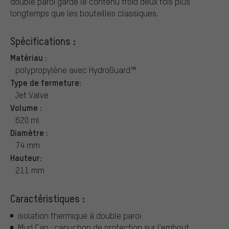
double paroi garde le contenu froid deux fois plus
longtemps que les bouteilles classiques.
Spécifications :
Matériau :
polypropylène avec HydroGuard™
Type de fermeture:
Jet Valve
Volume :
620 ml
Diamètre :
74 mm
Hauteur:
211 mm
Caractéristiques :
isolation thermique à double paroi
Mud Cap : capuchon de protection sur l'embout