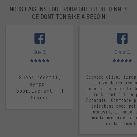
NOUS FAISONS TOUT POUR QUE TU OBTIENNES
CE DONT TON BIKE A BESOIN
facebook
Guy B.
Chris C.
Note moyenne : 5 sur 5
Note moyenne : 
Super réactif,
Service client irrép
les vendeurs pren
sympa !
peine d'écouter la d
Sportivement !!!
font l'effort de 
Guyges
Français. Commande p
téléphone avec ret
magasin, le mécan
monté mes axes et 
gratuitement