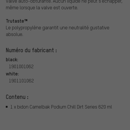
Valve auto-obturante. Aucun liquide ne peut s'échapper,
même lorsque la valve est ouverte.
Trutaste™
Le polypropylène garantit une neutralité gustative
absolue.
Numéro du fabricant :
black:
1901001062
white:
1901101062
Contenu :
1 x bidon Camelbak Podium Chill Dirt Series 620 ml