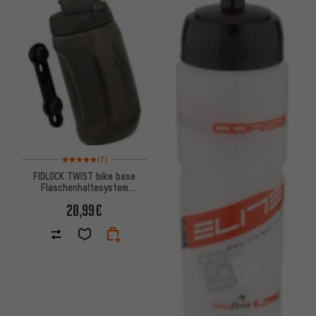
Bewertungen: 5 von 5 basierend auf 7 Bewertungen
(7)
FIDLOCK TWIST bike base
Flaschenhaltesystem
Trinkflasche 450 ml
20,99€