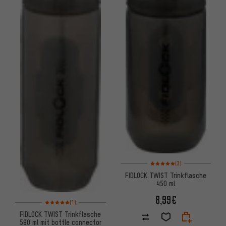
Bewertungen: 5 von 5 basier
(3)
FIDLOCK TWIST Trinkflasche
450 ml
8,99€
Bewertungen: 5 von 5 basierend auf 1 Bewertungen
(1)
FIDLOCK TWIST Trinkflasche
590 ml mit bottle connector