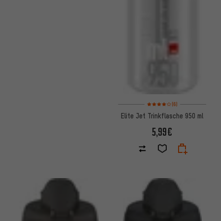
Bewertungen: 4 von 5 basier
(6)
Elite Jet Trinkflasche 950 ml
5,99€