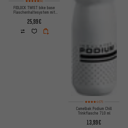
(4)
FIDLOCK TWIST bike base
Flaschenhaltesystem mit
Trinkflasche 590 ml
25,99€
Bewertungen: 4 von 5 basier
(7)
Camelbak Podium Chill
Trinkflasche 710 ml
13,99€