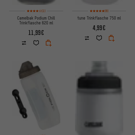
Bewertungen: 4 von 5 basierend auf 1 Bewertungen
Bewertungen: 5 von 5 basier
(1)
(8)
Camelbak Podium Chill
tune Trinkflasche 750 ml
Trinkflasche 620 ml
4,99€
11,99€
Bewertungen: 5 von 5 basierend auf 4 Bewertungen