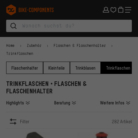
Zur Hauptnavigation springen
Zur Kategorienavigation springen
Zum Inhalt springen
Zu Marken und Newsletter springen
Zur Fußzeile springen
bike-components.de Startseite
Home
Zubehör
Flaschen & Flaschenhalter
Trinkflaschen
Flaschenhalter
Kleinteile
Trinkblasen
Trinkflaschen
TRINKFLASCHEN • FLASCHEN &
FLASCHENHALTER
Highlights
Beratung
Weitere Infos
Filter
282 Artikel
ARTIKEL