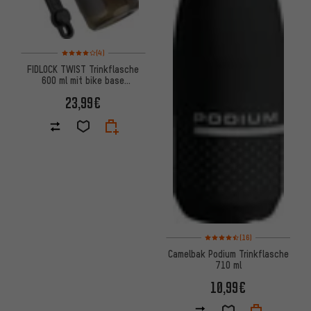
Bewertungen: 4 von 5 basierend auf 4 Bewertungen
(4)
FIDLOCK TWIST Trinkflasche
600 ml mit bike base
Haltesystem
23,99€
Bewertungen: 4,5 von 5 basie
(16)
Camelbak Podium Trinkflasche
710 ml
10,99€