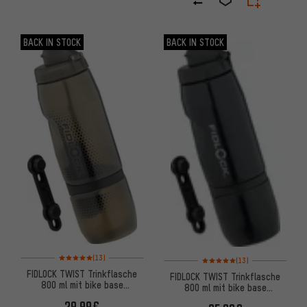
BACK IN STOCK
BACK IN STOCK
Bewertungen: 5 von 5 basierend auf 13 Bewertungen
Bewertungen: 5 von 5 basiere
(13)
(13)
FIDLOCK TWIST Trinkflasche
FIDLOCK TWIST Trinkflasche
800 ml mit bike base
800 ml mit bike base
Flaschenhaltesystem
Flaschenhaltesystem
29,99€