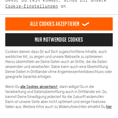
Bevor Du rein kommst, schau Dir unsere
unseres Shop-Angebots.
Cookie-Einstellungen
an.
SERVICE
Mehr Komfort
Dein Shopping-Erlebnis wird komfortabler. Mit Komfort-Cookies
stellen wir Verknüpfungen zu Social Media Plattformen her. So
Alle Cookies akzeptieren
FAQ
können wir dir weitere nützliche Inhalte und Informationen zur
Verfügung stellen. Zudem hast du die Möglichkeit zusätzliche
Services zu nutzen, die es dir erleichtern die richtigen Produkte zu
Nur Notwendige Cookies
GRÖSSENBERATUNG
finden. Beispielsweise bieten wir eine Chat-Funktion an, damit
Fragen schnell und unkompliziert beantwortet werden können.
Cookies dienen dazu Dir auf Dich zugeschnittene Inhalte, auch
Basis
werblicher Art, zu zeigen und unsere Webseite zu optimieren.
WUNSCHBOX
Hierzu übermitteln wir Deine Daten auch an Dritte, die die Daten
Basis-Cookies gewährleisten, dass Du unsere Webseite
verwenden und verarbeiten. Dabei kann auch eine Übermittlung
grundsätzlich nutzen kannst.
Deiner Daten in Drittländer ohne Angemessenheitsbeschluss oder
AACHENER COMMUNITY
geeignete Garantie erfolgen.
alle Cookies akzeptierst
Wenn Du
, dann willigst Du in die
TEAM
Verarbeitung und Datenübermittlung auch in Drittländer ein. Du
kannst Deine Einwilligung jederzeit für die Zukunft widerrufen.
Dann ist unsere Seite aber nicht optimiert und einige Features
hier
fallen aus. Weitere Infos auch zu Widerrufsrechten erhältst Du
.