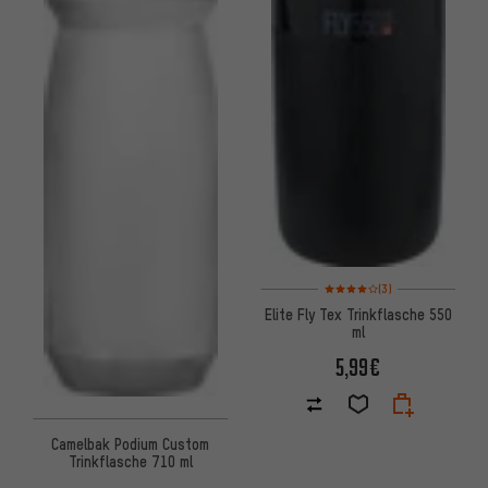
Bewertungen: 4 von 5 basier
(3)
Elite Fly Tex Trinkflasche 550
ml
5,99€
Camelbak Podium Custom
Trinkflasche 710 ml