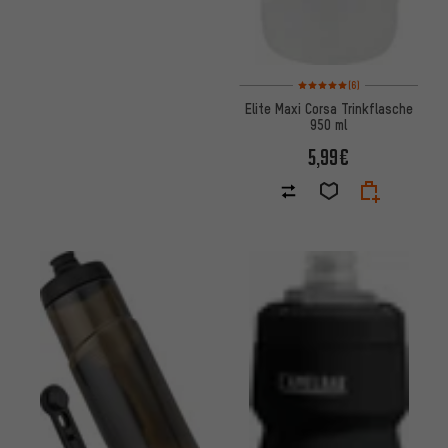
Bewertungen: 5 von 5 basier
(6)
Elite Maxi Corsa Trinkflasche
950 ml
5,99€