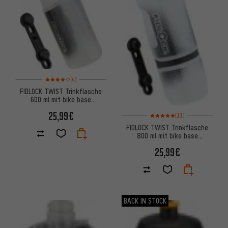
Bewertungen: 4 von 5 basierend auf 4 Bewertungen
(4)
FIDLOCK TWIST Trinkflasche
600 ml mit bike base
Haltesystem
25,99€
Bewertungen: 5 von 5 basiere
(13)
FIDLOCK TWIST Trinkflasche
800 ml mit bike base
Flaschenhaltesystem
25,99€
BACK IN STOCK