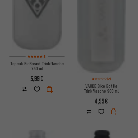
Bewertungen: 5 von 5 basierend auf 1 Bewertungen
(1)
Topeak BioBased Trinkflasche
750 ml
5,99€
Bewertungen: 1,5 von 5 basi
(2)
VAUDE Bike Bottle
Trinkflasche 900 ml
4,99€