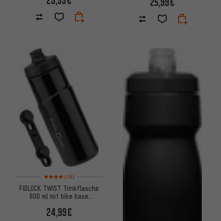
25,99€
Bewertungen: 4 von 5 basierend auf 4 Bewertungen
(4)
FIDLOCK TWIST Trinkflasche
600 ml mit bike base
Haltesystem
24,99€