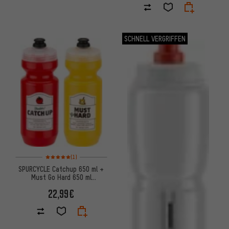
SCHNELL VERGRIFFEN
Bewertungen: 5 von 5 basierend auf 1 Bewertungen
(1)
SPURCYCLE Catchup 650 ml +
Must Go Hard 650 ml
Trinkflaschen-Set
22,99€