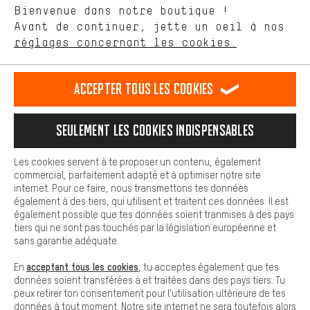
Langue"
Bienvenue dans notre boutique !
nous proposons grâce à ton comportement d'achat.
Avant de continuer, jette un oeil à nos
Plus de confort
FR
EN
DE
ES
français
english
Deutsch
español
réglages concernant les cookies.
L'expérience d'achat est plus confortable. Ton expérience d'achat
est plus confortable. Avec les cookies de confort, nous
établissons des liens avec des plateformes de médias sociaux.
RÉSILIER LE CONTRAT
Communauté d'Aix-la-Chapelle
Accepter tous les cookies
Nous pouvons ainsi mettre à ta disposition d'autres contenus et
informations utiles. De plus, tu as la possibilité d'utiliser des
Programme d'affiliation
Mentions Légales
Protection des données
services supplémentaires qui te permettent de trouver plus
Seulement les cookies indispensables
facilement les bons produits. Par exemple, nous proposons une
Conditions générales de vente
Plateforme d'Alerte
fonction de chat qui permet de répondre rapidement et
facilement aux questions.
Reprise des batteries
Corepile
Paramètres de cookies
Les cookies servent à te proposer un contenu, également
commercial, parfaitement adapté et à optimiser notre site
Cookies de base
internet. Pour ce faire, nous transmettons tes données
Modifier le contraste
Les cookies de base garantissent que tu puisses utiliser les
également à des tiers, qui utilisent et traitent ces données. Il est
fonctions de notre site web.
également possible que tes données soient tranmises à des pays
Tous les prix s'entendent en euros (MwSt hors) plus les
tiers qui ne sont pas touchés par la législation européenne et
frais de port
États-Unis
pour la livraison vers
.
sans garantie adéquate.
acceptant tous les cookies
En
, tu acceptes également que tes
données soient transférées à et traitées dans des pays tiers. Tu
peux retirer ton consentement pour l'utilisation ultérieure de tes
données à tout moment. Notre site internet ne sera toutefois alors