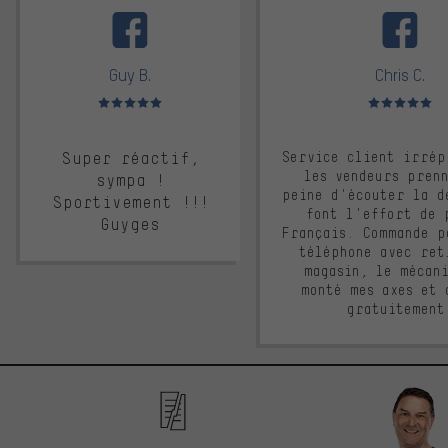
Guy B.
Chris C.
Note moyenne : 5 sur 5
Note moyenne : 
Super réactif,
Service client irrép
les vendeurs pren
sympa !
peine d'écouter la d
Sportivement !!!
font l'effort de 
Guyges
Français. Commande p
téléphone avec ret
magasin, le mécan
monté mes axes et 
gratuitement