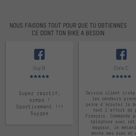
NOUS FAISONS TOUT POUR QUE TU OBTIENNES
CE DONT TON BIKE A BESOIN
facebook
Guy B.
Chris C.
Note moyenne : 5 sur 5
Note moyenne : 
Super réactif,
Service client irrép
les vendeurs pren
sympa !
peine d'écouter la d
Sportivement !!!
font l'effort de 
Guyges
Français. Commande p
téléphone avec ret
magasin, le mécan
monté mes axes et 