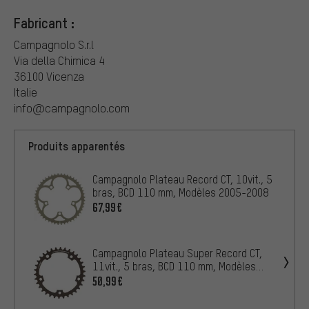
Fabricant :
Campagnolo S.r.l
Via della Chimica 4
36100 Vicenza
Italie
info@campagnolo.com
Produits apparentés
Campagnolo Plateau Record CT, 10vit., 5
bras, BCD 110 mm, Modèles 2005-2008
67,99€
Campagnolo Plateau Super Record CT,
11vit., 5 bras, BCD 110 mm, Modèles
2011-2014
50,99€