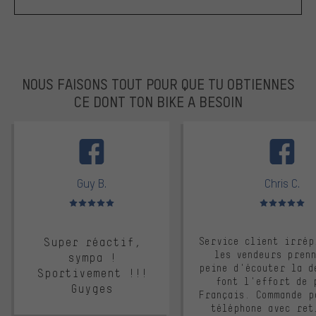
NOUS FAISONS TOUT POUR QUE TU OBTIENNES
CE DONT TON BIKE A BESOIN
facebook
Guy B.
Chris C.
Note moyenne : 5 sur 5
Note moyenne : 
Super réactif,
Service client irrép
les vendeurs pren
sympa !
peine d'écouter la d
Sportivement !!!
font l'effort de 
Guyges
Français. Commande p
téléphone avec ret