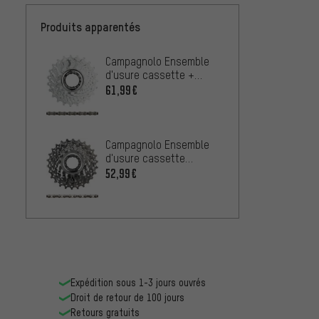
Produits apparentés
Campagnolo Ensemble
d'usure cassette +
chaîne Veloce 10
61,99€
vitesses
Campagnolo Ensemble
d'usure cassette
Veloce + chaîne Record
52,99€
9 vitesses
Expédition sous 1-3 jours ouvrés
Droit de retour de 100 jours
Retours gratuits