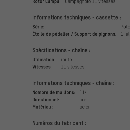
Rotor Campa:
Campagnolo 11 vitesses
Informations techniques - cassette :
Série:
Pot
Étoile de pédalier / Support de pignons:
1 (a
Spécifications - chaîne :
Utilisation :
route
Vitesses:
11 vitesses
Informations techniques - chaîne :
Nombre de maillons:
114
Directionnel:
non
Matériau :
acier
Numéros du fabricant :