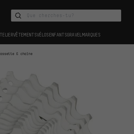
TELIER
VÊTEMENTS
VÉLOS
ENFANTS
GRAVEL
MARQUES
cassette & chaîne