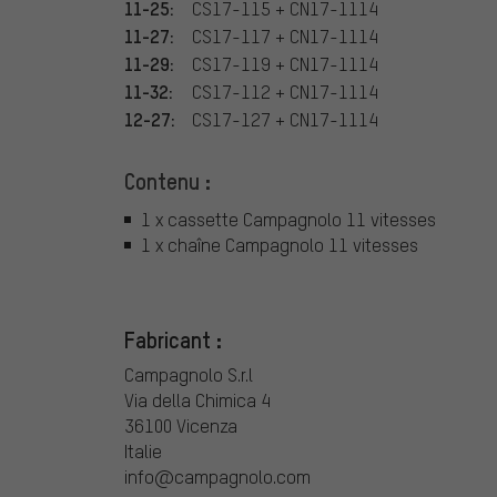
11-25:
CS17-115 + CN17-1114
11-27:
CS17-117 + CN17-1114
11-29:
CS17-119 + CN17-1114
11-32:
CS17-112 + CN17-1114
12-27:
CS17-127 + CN17-1114
Contenu :
1 x cassette Campagnolo 11 vitesses
1 x chaîne Campagnolo 11 vitesses
Fabricant :
Campagnolo S.r.l
Via della Chimica 4
36100 Vicenza
Italie
info@campagnolo.com