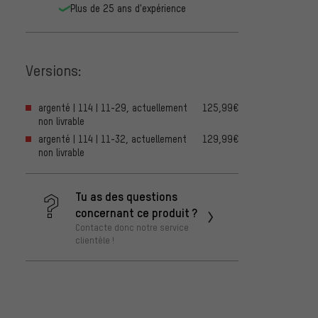
Plus de 25 ans d'expérience
Versions:
argenté | 114 | 11-29, actuellement
125,99€
non livrable
argenté | 114 | 11-32, actuellement
129,99€
non livrable
Tu as des questions
concernant ce produit ?
Contacte donc notre service
clientèle !