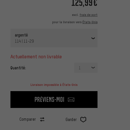
125,99€
excl.
frais de port
pour la livraison vers
États-Unis
argenté
114 | 11-29
actuellement non livrable
Quantité:
1
Livraison impossible à États-Unis
Préviens-moi
Comparer
Garder