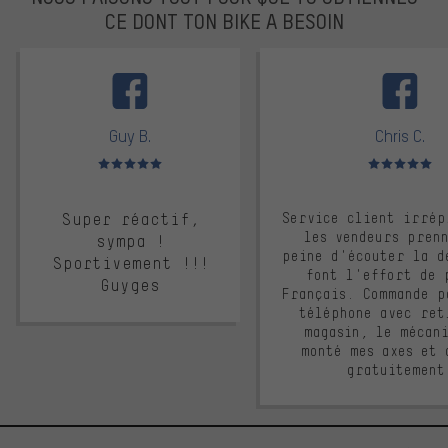
CE DONT TON BIKE A BESOIN
facebook
Guy B.
Chris C.
Note moyenne : 5 sur 5
Note moyenne : 
Super réactif,
Service client irrép
les vendeurs pren
sympa !
peine d'écouter la d
Sportivement !!!
font l'effort de 
Guyges
Français. Commande p
téléphone avec ret
magasin, le mécan
monté mes axes et 
gratuitement