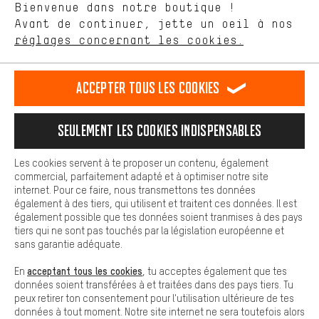
Langue"
Bienvenue dans notre boutique !
nous proposons grâce à ton comportement d'achat.
Avant de continuer, jette un oeil à nos
Plus de confort
FR
EN
DE
ES
français
english
Deutsch
español
réglages concernant les cookies.
L'expérience d'achat est plus confortable. Ton expérience d'achat
est plus confortable. Avec les cookies de confort, nous
établissons des liens avec des plateformes de médias sociaux.
RÉSILIER LE CONTRAT
Communauté d'Aix-la-Chapelle
Accepter tous les cookies
Nous pouvons ainsi mettre à ta disposition d'autres contenus et
informations utiles. De plus, tu as la possibilité d'utiliser des
Programme d'affiliation
Mentions Légales
Protection des données
services supplémentaires qui te permettent de trouver plus
Seulement les cookies indispensables
facilement les bons produits. Par exemple, nous proposons une
Conditions générales de vente
Plateforme d'Alerte
fonction de chat qui permet de répondre rapidement et
facilement aux questions.
Reprise des batteries
Corepile
Paramètres de cookies
Les cookies servent à te proposer un contenu, également
commercial, parfaitement adapté et à optimiser notre site
Cookies de base
internet. Pour ce faire, nous transmettons tes données
Modifier le contraste
Les cookies de base garantissent que tu puisses utiliser les
également à des tiers, qui utilisent et traitent ces données. Il est
fonctions de notre site web.
également possible que tes données soient tranmises à des pays
Tous les prix s'entendent en euros (MwSt hors) plus les
tiers qui ne sont pas touchés par la législation européenne et
frais de port
États-Unis
pour la livraison vers
.
sans garantie adéquate.
acceptant tous les cookies
En
, tu acceptes également que tes
données soient transférées à et traitées dans des pays tiers. Tu
peux retirer ton consentement pour l'utilisation ultérieure de tes
données à tout moment. Notre site internet ne sera toutefois alors