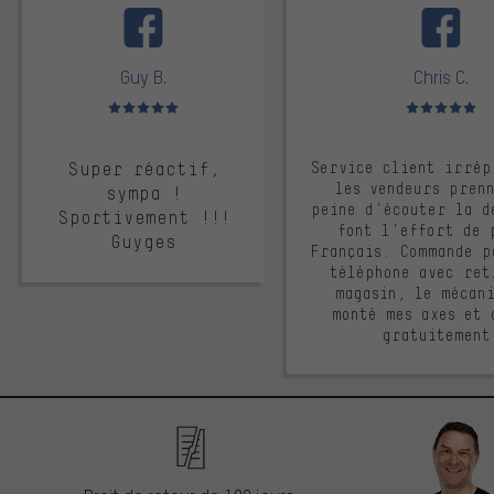
Guy B.
Chris C.
Note moyenne : 5 sur 5
Note moyenne : 
Super réactif,
Service client irrép
les vendeurs pren
sympa !
peine d'écouter la d
Sportivement !!!
font l'effort de 
Guyges
Français. Commande p
téléphone avec ret
magasin, le mécan
monté mes axes et 
gratuitement