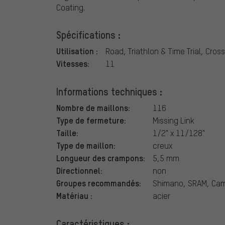
Coating.
Spécifications :
Utilisation :
Road, Triathlon & Time Trial, Cros
Vitesses:
11
Informations techniques :
Nombre de maillons:
116
Type de fermeture:
Missing Link
Taille:
1/2" x 11/128"
Type de maillon:
creux
Longueur des crampons:
5,5 mm
Directionnel:
non
Groupes recommandés:
Shimano, SRAM, Cam
Matériau :
acier
Caractéristiques :