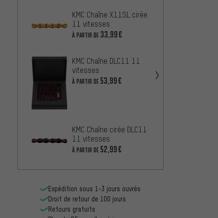
KMC Chaîne X11SL cirée
KMC Ch
11 vitesses
11 vi
33,99€
À PARTIR DE
À PARTIR
KMC Chaîne DLC11 11
KMC C
vitesses
vitess
53,99€
À PARTIR DE
À PARTIR
Conne
11 vi
42,99
KMC Chaîne cirée DLC11
11 vitesses
52,99€
À PARTIR DE
Expédition sous 1-3 jours ouvrés
Droit de retour de 100 jours
Retours gratuits