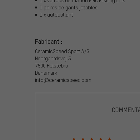
1 x verrous de maillon KMC Missing Link
1 paires de gants jetables
1 x autocollant
Fabricant :
CeramicSpeed Sport A/S
Noergaardsvej 3
7500 Holstebro
Danemark
info@ceramicspeed.com
COMMENTA