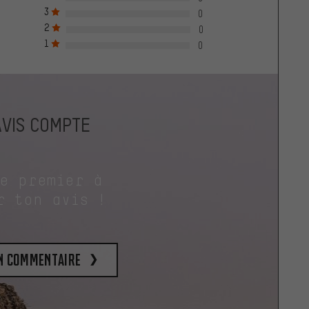
3
0
2
0
1
0
AVIS COMPTE
le premier à
r ton avis !
un commentaire