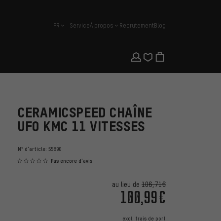
FR
Service
À propos
Recrutement
Blog
français
CERAMICSPEED CHAÎNE
UFO KMC 11 VITESSES
N° d'article:
55890
Pas encore d'avis
au lieu de
106,71€
100,99€
excl.
frais de port