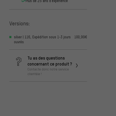
Plus de 25 ans d'expérience
Versions:
silver | 116, Expédition sous 1-3 jours
100,99€
ouvrés
Tu as des questions
concernant ce produit ?
Contacte donc notre service
clientèle !