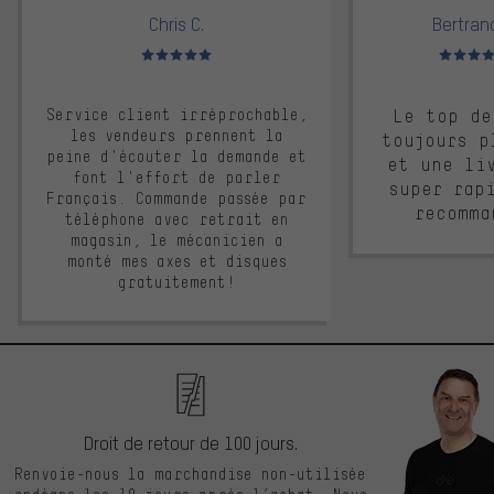
Chris C.
Bertrand
Note moyenne : 5 sur 5
Note moyen
Service client irréprochable,
Le top de
les vendeurs prennent la
toujours p
peine d'écouter la demande et
et une li
font l'effort de parler
super rap
Français. Commande passée par
recomma
téléphone avec retrait en
magasin, le mécanicien a
monté mes axes et disques
gratuitement!
Droit de retour de 100 jours.
Renvoie-nous la marchandise non-utilisée