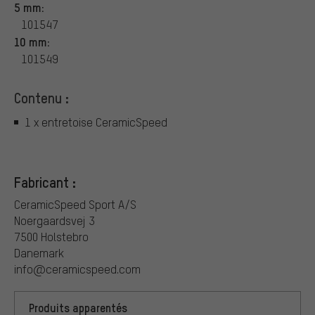
5 mm:
101547
10 mm:
101549
Contenu :
1 x entretoise CeramicSpeed
Fabricant :
CeramicSpeed Sport A/S
Noergaardsvej 3
7500 Holstebro
Danemark
info@ceramicspeed.com
Produits apparentés