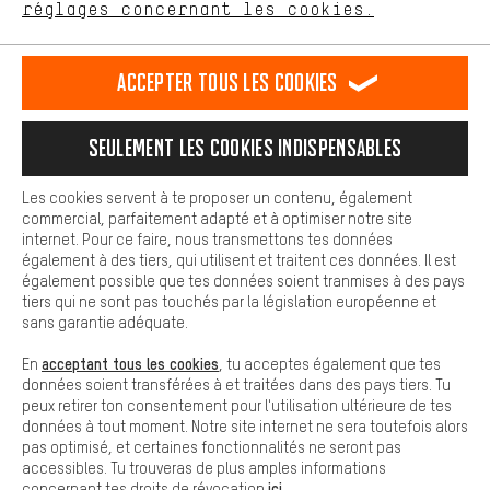
français
english
Deutsch
español
réglages concernant les cookies.
L'expérience d'achat est plus confortable. Ton expérience d'achat
est plus confortable. Avec les cookies de confort, nous
établissons des liens avec des plateformes de médias sociaux.
RÉSILIER LE CONTRAT
Communauté d'Aix-la-Chapelle
Accepter tous les cookies
Nous pouvons ainsi mettre à ta disposition d'autres contenus et
informations utiles. De plus, tu as la possibilité d'utiliser des
Programme d'affiliation
Mentions Légales
Protection des données
services supplémentaires qui te permettent de trouver plus
Seulement les cookies indispensables
facilement les bons produits. Par exemple, nous proposons une
Conditions générales de vente
Plateforme d'Alerte
fonction de chat qui permet de répondre rapidement et
facilement aux questions.
Reprise des batteries
Corepile
Paramètres de cookies
Les cookies servent à te proposer un contenu, également
commercial, parfaitement adapté et à optimiser notre site
Cookies de base
internet. Pour ce faire, nous transmettons tes données
Modifier le contraste
Les cookies de base garantissent que tu puisses utiliser les
également à des tiers, qui utilisent et traitent ces données. Il est
fonctions de notre site web.
également possible que tes données soient tranmises à des pays
Tous les prix s'entendent en euros (MwSt hors) plus les
tiers qui ne sont pas touchés par la législation européenne et
frais de port
États-Unis
pour la livraison vers
.
sans garantie adéquate.
acceptant tous les cookies
En
, tu acceptes également que tes
données soient transférées à et traitées dans des pays tiers. Tu
peux retirer ton consentement pour l'utilisation ultérieure de tes
données à tout moment. Notre site internet ne sera toutefois alors
pas optimisé, et certaines fonctionnalités ne seront pas
accessibles. Tu trouveras de plus amples informations
ici
concernant tes droits de révocation
.