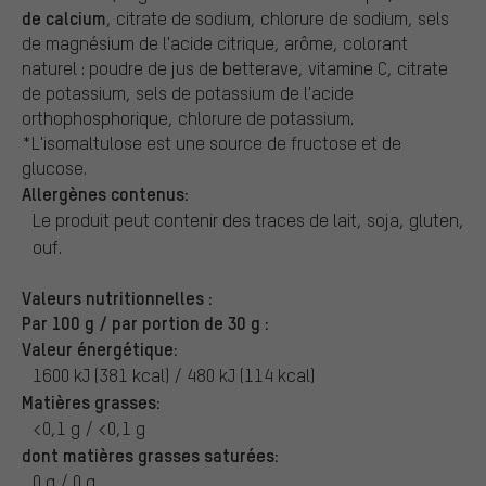
de calcium
, citrate de sodium, chlorure de sodium, sels
de magnésium de l'acide citrique, arôme, colorant
naturel : poudre de jus de betterave, vitamine C, citrate
de potassium, sels de potassium de l'acide
orthophosphorique, chlorure de potassium.
*L'isomaltulose est une source de fructose et de
glucose.
Allergènes contenus:
Le produit peut contenir des traces de lait, soja, gluten,
ouf.
Valeurs nutritionnelles :
Par 100 g / par portion de 30 g :
Valeur énergétique:
1600 kJ (381 kcal) / 480 kJ (114 kcal)
Matières grasses:
<0,1 g / <0,1 g
dont matières grasses saturées:
0 g / 0 g