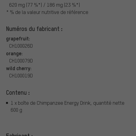
620 mg (77 %*) / 186 mg (23 %*)
* % de la valeur nutritive de référence
Numéros du fabricant :
grapefruit:
CH100026D
orange:
CH100079D
wild cherry:
CH100019D
Contenu :
1 x boîte de Chimpanzee Energy Drink, quantité nette
600 g
Fabricant :