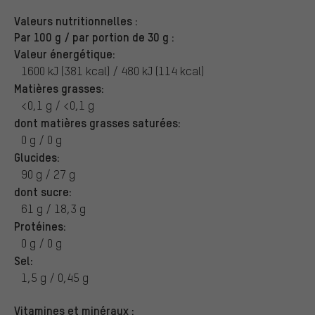
Valeurs nutritionnelles :
Par 100 g / par portion de 30 g :
Valeur énergétique:
1600 kJ (381 kcal) / 480 kJ (114 kcal)
Matières grasses:
<0,1 g / <0,1 g
dont matières grasses saturées:
0 g / 0 g
Glucides:
90 g / 27 g
dont sucre:
61 g / 18,3 g
Protéines:
0 g / 0 g
Sel:
1,5 g / 0,45 g
Vitamines et minéraux :