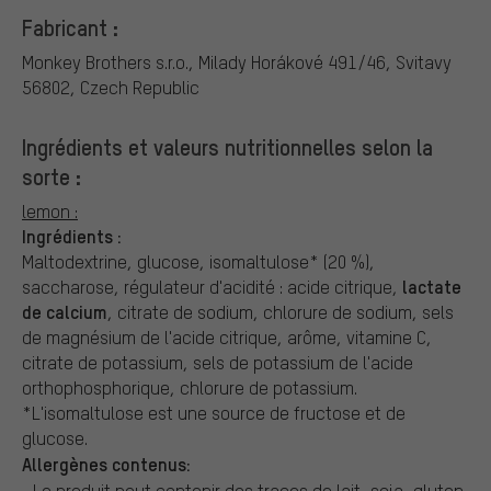
Fabricant :
Monkey Brothers s.r.o.,
Milady Horákové 491/46, Svitavy
56802, Czech Republic
Ingrédients et valeurs nutritionnelles selon la
sorte :
lemon :
Ingrédients :
Maltodextrine, glucose, isomaltulose* (20 %),
lactate
saccharose, régulateur d'acidité : acide citrique,
de calcium
, citrate de sodium, chlorure de sodium, sels
de magnésium de l'acide citrique, arôme, vitamine C,
citrate de potassium, sels de potassium de l'acide
orthophosphorique, chlorure de potassium.
*L'isomaltulose est une source de fructose et de
glucose.
Allergènes contenus:
Le produit peut contenir des traces de lait, soja, gluten,