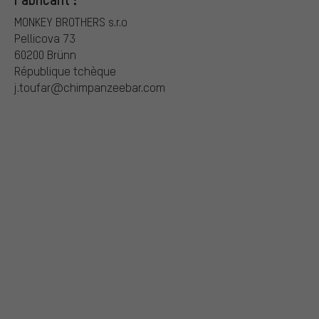
MONKEY BROTHERS s.r.o
Pellicova 73
60200 Brünn
République tchèque
j.toufar@chimpanzeebar.com