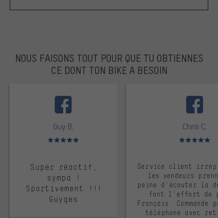
NOUS FAISONS TOUT POUR QUE TU OBTIENNES
CE DONT TON BIKE A BESOIN
facebook
Guy B.
Chris C.
Note moyenne : 5 sur 5
Note moyenne : 
Super réactif,
Service client irrép
les vendeurs pren
sympa !
peine d'écouter la d
Sportivement !!!
font l'effort de 
Guyges
Français. Commande p
téléphone avec ret