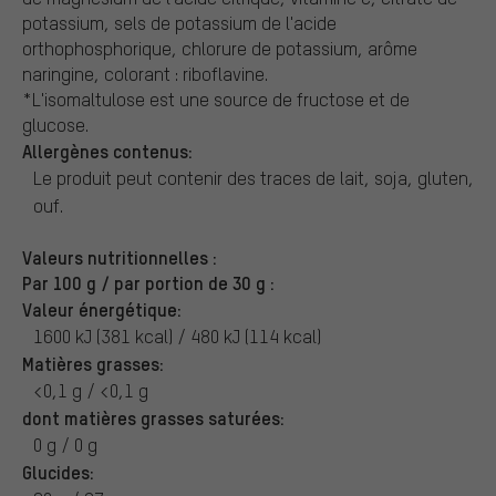
potassium, sels de potassium de l'acide
orthophosphorique, chlorure de potassium, arôme
naringine, colorant : riboflavine.
*L'isomaltulose est une source de fructose et de
glucose.
Allergènes contenus:
Le produit peut contenir des traces de lait, soja, gluten,
ouf.
Valeurs nutritionnelles :
Par 100 g / par portion de 30 g :
Valeur énergétique:
1600 kJ (381 kcal) / 480 kJ (114 kcal)
Matières grasses:
<0,1 g / <0,1 g
dont matières grasses saturées:
0 g / 0 g
Glucides: