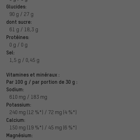
Glucides:
90 g / 27 g
dont sucre:
61 g / 18,3 g
Protéines:
0 g / 0 g
Sel:
1,5 g / 0,45 g
Vitamines et minéraux :
Par 100 g / par portion de 30 g :
Sodium:
610 mg / 183 mg
Potassium:
240 mg (12 %*) / 72 mg (4 %*)
Calcium:
150 mg (19 %*) / 45 mg (6 %*)
Magnésium: