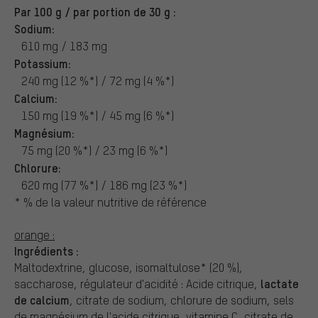
Par 100 g / par portion de 30 g :
Sodium:
610 mg / 183 mg
Potassium:
240 mg (12 %*) / 72 mg (4 %*)
Calcium:
150 mg (19 %*) / 45 mg (6 %*)
Magnésium:
75 mg (20 %*) / 23 mg (6 %*)
Chlorure:
620 mg (77 %*) / 186 mg (23 %*)
* % de la valeur nutritive de référence
orange :
Ingrédients :
Maltodextrine, glucose, isomaltulose* (20 %),
lactate
saccharose, régulateur d'acidité : Acide citrique,
de calcium
, citrate de sodium, chlorure de sodium, sels
de magnésium de l'acide citrique, vitamine C, citrate de