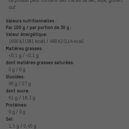
ouf.
Valeurs nutritionnelles :
Par 100 g / par portion de 30 g :
Valeur énergétique:
1600 kJ (381 kcal) / 480 kJ (114 kcal)
Matières grasses:
<0,1 g / <0,1 g
dont matières grasses saturées:
0 g / 0 g
Glucides:
90 g / 27 g
dont sucre:
61 g / 18,3 g
Protéines:
0 g / 0 g
Sel:
1,5 g / 0,45 g