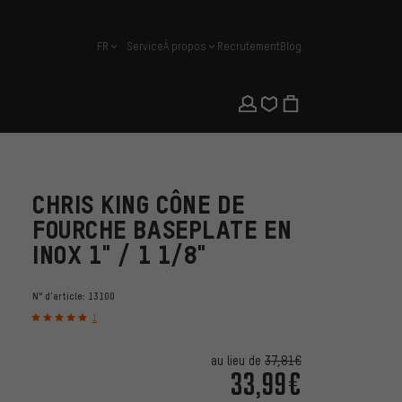
FR
Service
À propos
Recrutement
Blog
français
CHRIS KING CÔNE DE
FOURCHE BASEPLATE EN
INOX 1" / 1 1/8"
N° d'article:
13100
1
au lieu de
37,81€
33,99€