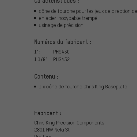
Caractéristiques :
cône de fourche pour les jeux de direction de
en acier inoxydable trempé
usinage de précision
Numéros du fabricant :
1":
PHS430
1 1/8":
PHS432
Contenu :
1 x cône de fourche Chris King Baseplate
Fabricant :
Chris King Precision Components
2801 NW Nela St
Portland