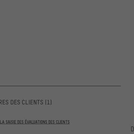
RES DES CLIENTS
(1)
A SAISIE DES ÉVALUATIONS DES CLIENTS
ntérieures au 28.05.2022 et celles postérieures au 28.05.2022. À