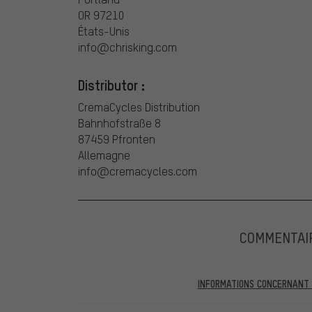
OR 97210
États-Unis
info@chrisking.com
Distributor :
CremaCycles Distribution
Bahnhofstraße 8
87459 Pfronten
Allemagne
info@cremacycles.com
COMMENTAI
INFORMATIONS CONCERNANT L
Dans les évaluations publiées, vous trouverez celles a