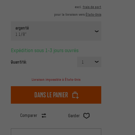
excl.
frais de port
pour la livraison vers
États-Unis
argenté
1 1/8"
Expédition sous 1-3 jours ouvrés
Quantité:
1
Livraison impossible à États-Unis
dans le panier
Comparer
Garder