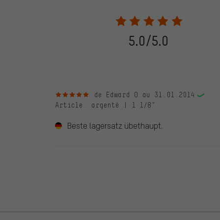
partir du 28.05.2022, seules les évaluations vérifiées
être indiqué lors de l'évaluation du produit. Nous ne va
de commande. Toutes les évaluations vérifiées sont ma
vérifiées jusqu'au 28.05.2022 et à partir du 28.05.202
5.0/5.0
évaluations de clients qui n'ont pas acheté chez nou
d'une coche verte. Nous publions toutes les évaluatio
5 sur 5 étoiles
de Edward O.
au 31.01.2014
Article
: argenté | 1 1/8"
Beste lagersatz übethaupt.