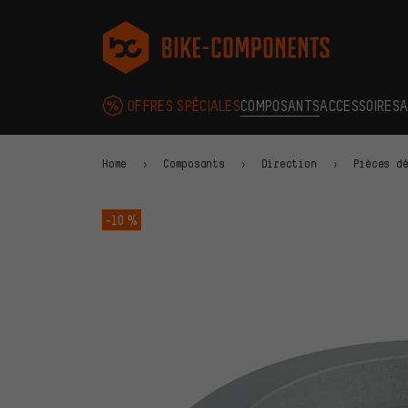
Aller à la navigation principale
Aller à la navigation des catégories
Aller au contenu
Aller aux marques et à la newsletter
Aller au pied de page
bike-components.de Page d'accueil
OFFRES SPÉCIALES
COMPOSANTS
ACCESSOIRES
A
Home
Composants
Direction
Pièces d
-10 %