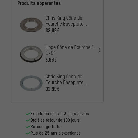
Produits apparentés
Chris King Cône de
FSA C
Fourche Baseplate
H601
Devolution en Inox 1.5"
33,99€
10,99
en 1 1/8"
Hope Cône de Fourche 1
Hope 
1/8"
1,5"
5,99€
5,99€
Chris King Cône de
FSA C
Fourche Baseplate
H6036
Acier Inoxydable 1.5"
33,99€
3,99€
Expédition sous 1-3 jours ouvrés
Droit de retour de 100 jours
Retours gratuits
Plus de 25 ans d'expérience