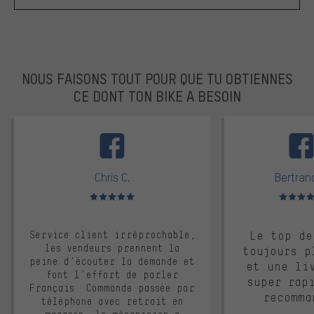
NOUS FAISONS TOUT POUR QUE TU OBTIENNES
CE DONT TON BIKE A BESOIN
facebook
Chris C.
Bertrand
Note moyenne : 5 sur 5
Note moyen
Service client irréprochable,
Le top de
les vendeurs prennent la
toujours p
peine d'écouter la demande et
et une li
font l'effort de parler
super rap
Français. Commande passée par
recomma
téléphone avec retrait en