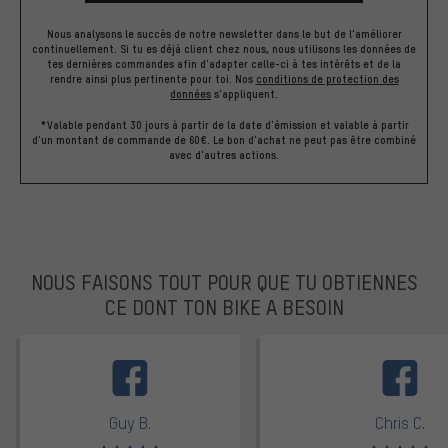
Nous analysons le succès de notre newsletter dans le but de l'améliorer
continuellement. Si tu es déjà client chez nous, nous utilisons les données de
tes dernières commandes afin d'adapter celle-ci à tes intérêts et de la
rendre ainsi plus pertinente pour toi.
Nos
conditions de protection des
données
s'appliquent.
*Valable pendant 30 jours à partir de la date d'émission et valable à partir
d'un montant de commande de 60€. Le bon d'achat ne peut pas être combiné
avec d'autres actions.
NOUS FAISONS TOUT POUR QUE TU OBTIENNES
CE DONT TON BIKE A BESOIN
facebook
Guy B.
Chris C.
Note moyenne : 5 sur 5
Note moyenne : 