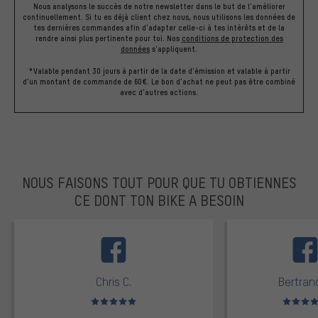
Nous analysons le succès de notre newsletter dans le but de l'améliorer
continuellement. Si tu es déjà client chez nous, nous utilisons les données de
tes dernières commandes afin d'adapter celle-ci à tes intérêts et de la
rendre ainsi plus pertinente pour toi.
Nos
conditions de protection des
données
s'appliquent.
*Valable pendant 30 jours à partir de la date d'émission et valable à partir
d'un montant de commande de 60€. Le bon d'achat ne peut pas être combiné
avec d'autres actions.
NOUS FAISONS TOUT POUR QUE TU OBTIENNES
CE DONT TON BIKE A BESOIN
facebook
Chris C.
Bertrand
Note moyenne : 5 sur 5
Note moyen