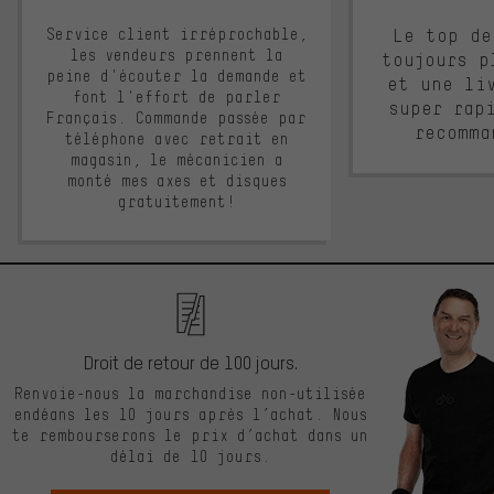
Service client irréprochable,
Le top de
les vendeurs prennent la
toujours p
peine d'écouter la demande et
et une li
font l'effort de parler
super rap
Français. Commande passée par
recomma
téléphone avec retrait en
magasin, le mécanicien a
monté mes axes et disques
gratuitement!
Droit de retour de 100 jours.
Renvoie-nous la marchandise non-utilisée
endéans les 10 jours après l’achat. Nous
te rembourserons le prix d’achat dans un
délai de 10 jours.