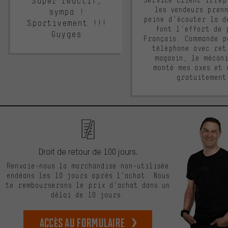
Super réactif,
Service client irrép
les vendeurs pren
sympa !
peine d'écouter la d
Sportivement !!!
font l'effort de 
Guyges
Français. Commande p
téléphone avec ret
magasin, le mécan
monté mes axes et 
gratuitement
Droit de retour de 100 jours.
Renvoie-nous la marchandise non-utilisée
endéans les 10 jours après l’achat. Nous
te rembourserons le prix d’achat dans un
délai de 10 jours.
Accès au formulaire