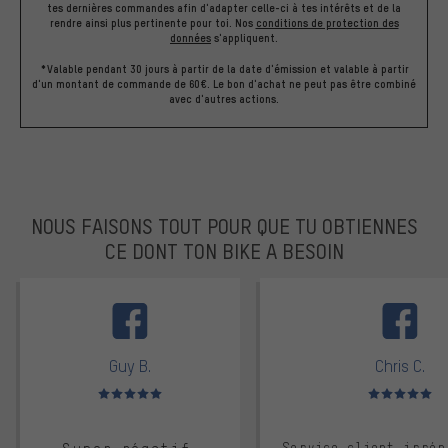
tes dernières commandes afin d'adapter celle-ci à tes intérêts et de la
rendre ainsi plus pertinente pour toi.
Nos
conditions de protection des
données
s'appliquent.
*Valable pendant 30 jours à partir de la date d'émission et valable à partir
d'un montant de commande de 60€. Le bon d'achat ne peut pas être combiné
avec d'autres actions.
NOUS FAISONS TOUT POUR QUE TU OBTIENNES
CE DONT TON BIKE A BESOIN
facebook
Guy B.
Chris C.
Note moyenne : 5 sur 5
Note moyenne : 