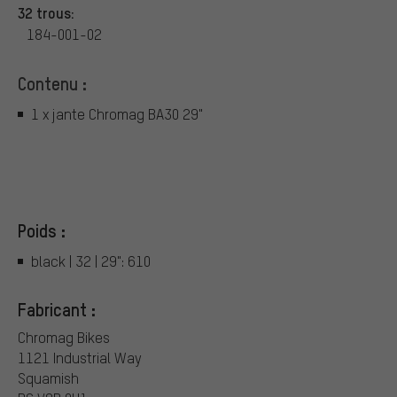
32 trous:
184-001-02
Contenu :
1 x jante Chromag BA30 29"
Poids :
black | 32 | 29": 610
Fabricant :
Chromag Bikes
1121 Industrial Way
Squamish