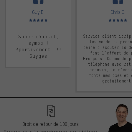
Guy B.
Chris C.
Note moyenne : 5 sur 5
Note moyenne : 
Super réactif,
Service client irrép
les vendeurs pren
sympa !
peine d'écouter la d
Sportivement !!!
font l'effort de 
Guyges
Français. Commande p
téléphone avec ret
magasin, le mécan
monté mes axes et 
gratuitement
Droit de retour de 100 jours.