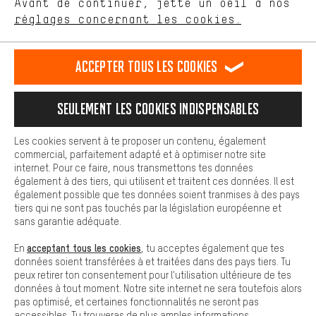
Avant de continuer, jette un oeil à nos
Plus de confort
FR
EN
DE
ES
français
english
Deutsch
español
réglages concernant les cookies.
L'expérience d'achat est plus confortable. Ton expérience d'achat
est plus confortable. Avec les cookies de confort, nous
établissons des liens avec des plateformes de médias sociaux.
RÉSILIER LE CONTRAT
Communauté d'Aix-la-Chapelle
Accepter tous les cookies
Nous pouvons ainsi mettre à ta disposition d'autres contenus et
informations utiles. De plus, tu as la possibilité d'utiliser des
Programme d'affiliation
Mentions Légales
Protection des données
services supplémentaires qui te permettent de trouver plus
Seulement les cookies indispensables
facilement les bons produits. Par exemple, nous proposons une
Conditions générales de vente
Plateforme d'Alerte
fonction de chat qui permet de répondre rapidement et
facilement aux questions.
Reprise des batteries
Corepile
Paramètres de cookies
Les cookies servent à te proposer un contenu, également
commercial, parfaitement adapté et à optimiser notre site
Cookies de base
internet. Pour ce faire, nous transmettons tes données
Modifier le contraste
Les cookies de base garantissent que tu puisses utiliser les
également à des tiers, qui utilisent et traitent ces données. Il est
fonctions de notre site web.
également possible que tes données soient tranmises à des pays
Tous les prix s'entendent en euros (MwSt hors) plus les
tiers qui ne sont pas touchés par la législation européenne et
frais de port
États-Unis
pour la livraison vers
.
sans garantie adéquate.
acceptant tous les cookies
En
, tu acceptes également que tes
données soient transférées à et traitées dans des pays tiers. Tu
peux retirer ton consentement pour l'utilisation ultérieure de tes
données à tout moment. Notre site internet ne sera toutefois alors
pas optimisé, et certaines fonctionnalités ne seront pas
accessibles. Tu trouveras de plus amples informations