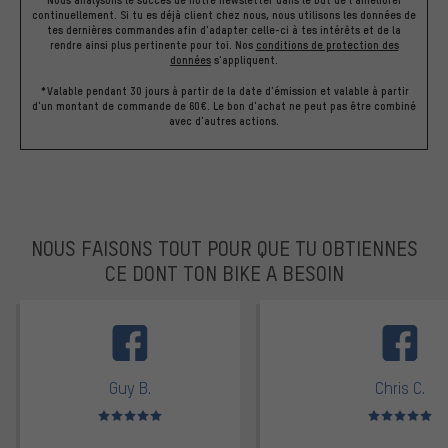
Nous analysons le succès de notre newsletter dans le but de l'améliorer
continuellement. Si tu es déjà client chez nous, nous utilisons les données de
tes dernières commandes afin d'adapter celle-ci à tes intérêts et de la
rendre ainsi plus pertinente pour toi.
Nos
conditions de protection des
données
s'appliquent.
*Valable pendant 30 jours à partir de la date d'émission et valable à partir
d'un montant de commande de 60€. Le bon d'achat ne peut pas être combiné
avec d'autres actions.
NOUS FAISONS TOUT POUR QUE TU OBTIENNES
CE DONT TON BIKE A BESOIN
facebook
Guy B.
Chris C.
Note moyenne : 5 sur 5
Note moyenne : 