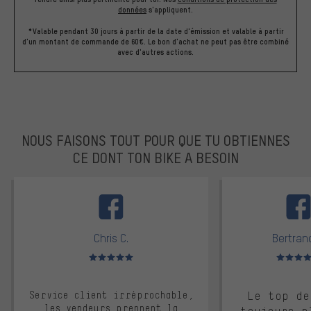
données
s'appliquent.
*Valable pendant 30 jours à partir de la date d'émission et valable à partir
d'un montant de commande de 60€. Le bon d'achat ne peut pas être combiné
avec d'autres actions.
NOUS FAISONS TOUT POUR QUE TU OBTIENNES
CE DONT TON BIKE A BESOIN
facebook
Chris C.
Bertrand
Note moyenne : 5 sur 5
Note moyen
Service client irréprochable,
Le top de
les vendeurs prennent la