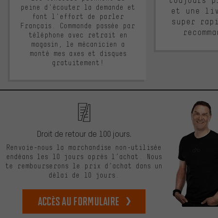
toujours p
peine d'écouter la demande et
et une li
font l'effort de parler
super rap
Français. Commande passée par
recomma
téléphone avec retrait en
magasin, le mécanicien a
monté mes axes et disques
gratuitement!
Droit de retour de 100 jours.
Renvoie-nous la marchandise non-utilisée
endéans les 10 jours après l’achat. Nous
te rembourserons le prix d’achat dans un
délai de 10 jours.
Accès au formulaire