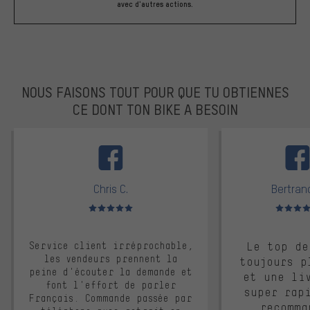
avec d'autres actions.
NOUS FAISONS TOUT POUR QUE TU OBTIENNES
CE DONT TON BIKE A BESOIN
facebook
Chris C.
Bertrand
Note moyenne : 5 sur 5
Note moyen
Service client irréprochable,
Le top de
les vendeurs prennent la
toujours p
peine d'écouter la demande et
et une li
font l'effort de parler
super rap
Français. Commande passée par
recomma