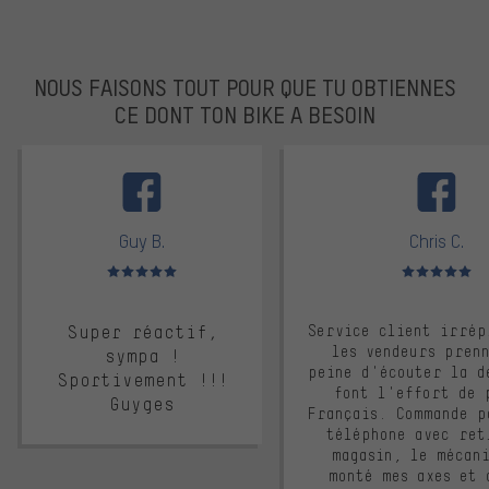
NOUS FAISONS TOUT POUR QUE TU OBTIENNES
CE DONT TON BIKE A BESOIN
facebook
Guy B.
Chris C.
Note moyenne : 5 sur 5
Note moyenne : 
Super réactif,
Service client irrép
les vendeurs pren
sympa !
peine d'écouter la d
Sportivement !!!
font l'effort de 
Guyges
Français. Commande p
téléphone avec ret
magasin, le mécan
monté mes axes et 