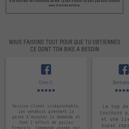
d'un montant de commande de 60€. Le bon d'achat ne peut pas être combiné
avec d'autres actions.
NOUS FAISONS TOUT POUR QUE TU OBTIENNES
CE DONT TON BIKE A BESOIN
facebook
Chris C.
Bertrand
Note moyenne : 5 sur 5
Note moyen
Service client irréprochable,
Le top de
les vendeurs prennent la
toujours p
peine d'écouter la demande et
et une li
font l'effort de parler
super rap
Français. Commande passée par