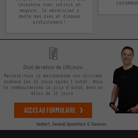
recomma
téléphone avec retrait en
magasin, le mécanicien a
monté mes axes et disques
gratuitement!
Droit de retour de 100 jours.
Renvoie-nous la marchandise non-utilisée
endéans les 10 jours après l’achat. Nous
te rembourserons le prix d’achat dans un
délai de 10 jours.
Accès au formulaire
Herbert,
General Operations & Services