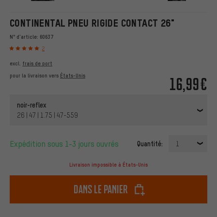
CONTINENTAL PNEU RIGIDE CONTACT 26"
N° d'article:
60637
2
excl.
frais de port
pour la livraison vers
États-Unis
16,99€
noir-reflex
26 | 47 | 1.75 | 47-559
Expédition sous 1-3 jours ouvrés
Quantité:
1
Livraison impossible à États-Unis
dans le panier