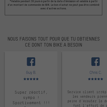
*Valable pendant 30 jours à partir de la date d'émission et valable à partir
d'un montant de commande de 60€. Le bon d'achat ne peut pas être combiné
avec d'autres actions.
NOUS FAISONS TOUT POUR QUE TU OBTIENNES
CE DONT TON BIKE A BESOIN
facebook
Guy B.
Chris C.
Note moyenne : 5 sur 5
Note moyenne : 
Super réactif,
Service client irrép
les vendeurs pren
sympa !
peine d'écouter la d
Sportivement !!!
font l'effort de 