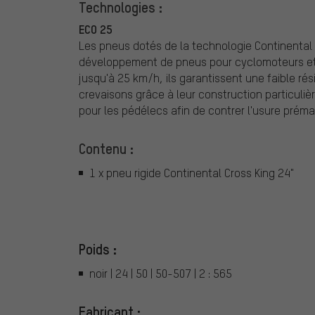
Technologies :
ECO 25
Les pneus dotés de la technologie Continental 
développement de pneus pour cyclomoteurs et
jusqu'à 25 km/h, ils garantissent une faible r
crevaisons grâce à leur construction particuliè
pour les pédélecs afin de contrer l'usure prém
Contenu :
1 x pneu rigide Continental Cross King 24"
Poids :
noir | 24 | 50 | 50-507 | 2 : 565
Fabricant :