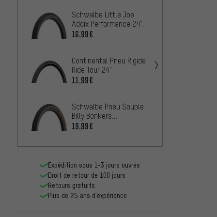
Schwalbe Little Joe
Contin
Addix Performance 24"
Cross 
pneu pliant
16,99€
10,99
Continental Pneu Rigide
Schwa
Ride Tour 24"
Smart
Perfo
11,99€
21,99
Super 
Schwalbe Pneu Souple
Schwa
Billy Bonkers
Road C
Performance ADDIX 24"
19,99€
12,99
Expédition sous 1-3 jours ouvrés
Droit de retour de 100 jours
Retours gratuits
Plus de 25 ans d'expérience