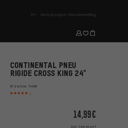
FR
Service
À propos
Recrutement
Blog
français
CONTINENTAL PNEU
RIGIDE CROSS KING 24"
N° d'article:
74488
1
14,99€
excl.
frais de port