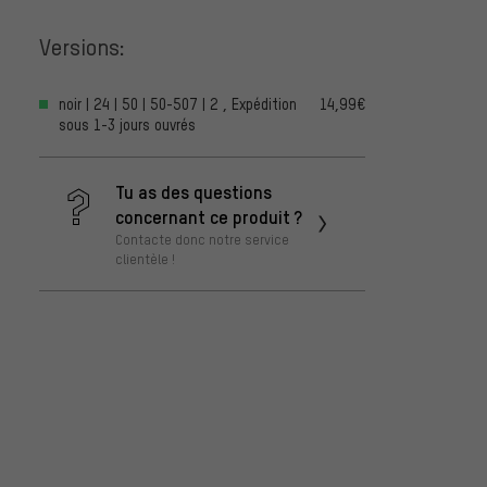
Versions:
noir | 24 | 50 | 50-507 | 2 , Expédition
14,99€
sous 1-3 jours ouvrés
Tu as des questions
concernant ce produit ?
Contacte donc notre service
clientèle !