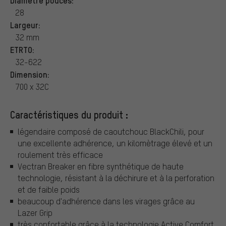
28
Largeur:
32 mm
ETRTO:
32-622
Dimension:
700 x 32C
Caractéristiques du produit :
légendaire composé de caoutchouc BlackChili, pour
une excellente adhérence, un kilomètrage élevé et un
roulement très efficace
Vectran Breaker en fibre synthétique de haute
technologie, résistant à la déchirure et à la perforation
et de faible poids
beaucoup d'adhérence dans les virages grâce au
Lazer Grip
très confortable grâce à la technologie Active Comfort