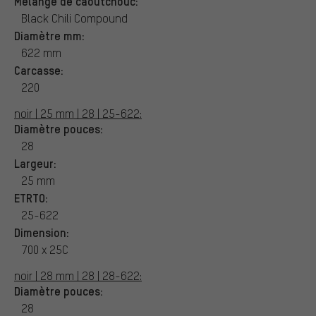
Mélange de caoutchouc:
Black Chili Compound
Diamètre mm:
622 mm
Carcasse:
220
noir | 25 mm | 28 | 25-622:
Diamètre pouces:
28
Largeur:
25 mm
ETRTO:
25-622
Dimension:
700 x 25C
noir | 28 mm | 28 | 28-622:
Diamètre pouces:
28