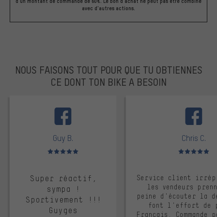
d'un montant de commande de 60€. Le bon d'achat ne peut pas être combiné
avec d'autres actions.
NOUS FAISONS TOUT POUR QUE TU OBTIENNES
CE DONT TON BIKE A BESOIN
facebook
Guy B.
Chris C.
Note moyenne : 5 sur 5
Note moyenne : 
Super réactif,
Service client irrép
les vendeurs pren
sympa !
peine d'écouter la d
Sportivement !!!
font l'effort de 
Guyges
Français. Commande p