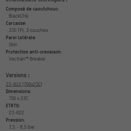
Composé de caoutchouc:
BlackChili
Carcasse:
330 TPI, 3 couches
Paroi latérale:
Skin
Protection anti-crevaison:
Vectran™ Breaker
Versions :
23-622 (700x23C)
Dimensions:
700 x 23C
ETRTO:
23-622
Pression:
7,5 - 8,5 bar