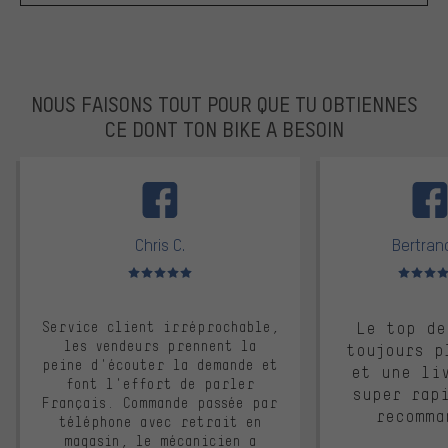
NOUS FAISONS TOUT POUR QUE TU OBTIENNES
CE DONT TON BIKE A BESOIN
facebook
Chris C.
Bertrand
Note moyenne : 5 sur 5
Note moyen
Service client irréprochable,
Le top de
les vendeurs prennent la
toujours p
peine d'écouter la demande et
et une li
font l'effort de parler
super rap
Français. Commande passée par
recomma
téléphone avec retrait en
magasin, le mécanicien a