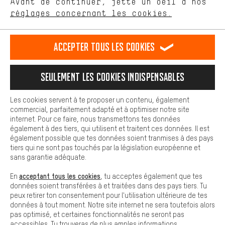
Avant de continuer, jette un oeil à nos
Plus de confort
FR
EN
DE
ES
français
english
Deutsch
español
réglages concernant les cookies.
L'expérience d'achat est plus confortable. Ton expérience d'achat
est plus confortable. Avec les cookies de confort, nous
établissons des liens avec des plateformes de médias sociaux.
RÉSILIER LE CONTRAT
Communauté d'Aix-la-Chapelle
Accepter tous les cookies
Nous pouvons ainsi mettre à ta disposition d'autres contenus et
informations utiles. De plus, tu as la possibilité d'utiliser des
Programme d'affiliation
Mentions Légales
Protection des données
services supplémentaires qui te permettent de trouver plus
Seulement les cookies indispensables
facilement les bons produits. Par exemple, nous proposons une
Conditions générales de vente
Plateforme d'Alerte
fonction de chat qui permet de répondre rapidement et
facilement aux questions.
Reprise des batteries
Corepile
Paramètres de cookies
Les cookies servent à te proposer un contenu, également
commercial, parfaitement adapté et à optimiser notre site
Cookies de base
Modifier le contraste
internet. Pour ce faire, nous transmettons tes données
Les cookies de base garantissent que tu puisses utiliser les
également à des tiers, qui utilisent et traitent ces données. Il est
fonctions de notre site web.
Tous les prix s'entendent en euros (MwSt hors) plus les
également possible que tes données soient tranmises à des pays
tiers qui ne sont pas touchés par la législation européenne et
frais de port
États-Unis
pour la livraison vers
.
sans garantie adéquate.
acceptant tous les cookies
En
, tu acceptes également que tes
données soient transférées à et traitées dans des pays tiers. Tu
peux retirer ton consentement pour l'utilisation ultérieure de tes
données à tout moment. Notre site internet ne sera toutefois alors
pas optimisé, et certaines fonctionnalités ne seront pas
accessibles. Tu trouveras de plus amples informations