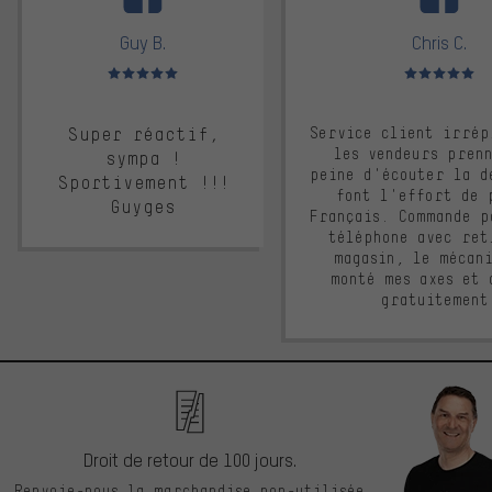
Guy B.
Chris C.
Note moyenne : 5 sur 5
Note moyenne : 
Super réactif,
Service client irrép
les vendeurs pren
sympa !
peine d'écouter la d
Sportivement !!!
font l'effort de 
Guyges
Français. Commande p
téléphone avec ret
magasin, le mécan
monté mes axes et 
gratuitement
Droit de retour de 100 jours.
Renvoie-nous la marchandise non-utilisée