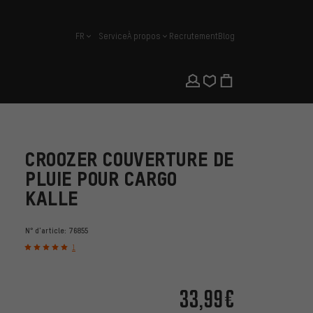
FR
Service
À propos
Recrutement
Blog
français
CROOZER COUVERTURE DE
PLUIE POUR CARGO
KALLE
N° d'article:
76855
1
33,99€