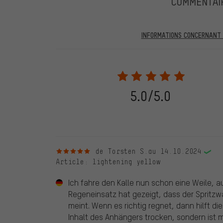
COMMENTAI
INFORMATIONS CONCERNANT L
Dans les évaluations publiées, vous trouverez celles a
partir du 28.05.2022, seules les évaluations vérifiées
être indiqué lors de l'évaluation du produit. Nous ne va
de commande. Toutes les évaluations vérifiées sont ma
vérifiées jusqu'au 28.05.2022 et à partir du 28.05.202
5.0/5.0
évaluations de clients qui n'ont pas acheté chez nou
d'une coche verte. Nous publions toutes les évaluatio
5 sur 5 étoiles
de Torsten S.
au 14.10.2024
Article
: lightening yellow
Ich fahre den Kalle nun schon eine Weile, a
Regeneinsatz hat gezeigt, dass der Spritzw
meint. Wenn es richtig regnet, dann hilft di
Inhalt des Anhängers trocken, sondern ist mi