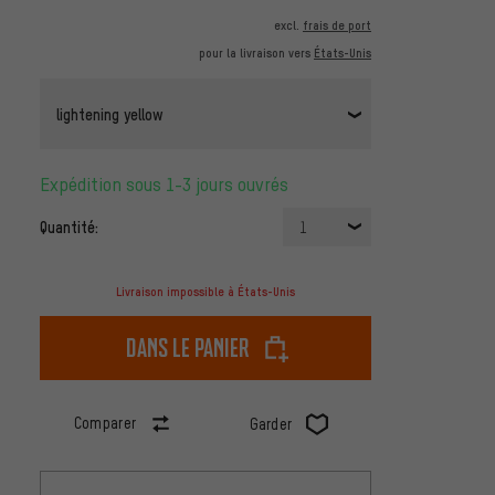
excl.
frais de port
pour la livraison vers
États-Unis
lightening yellow
Expédition sous 1-3 jours ouvrés
Quantité:
1
Livraison impossible à États-Unis
dans le panier
Comparer
Garder