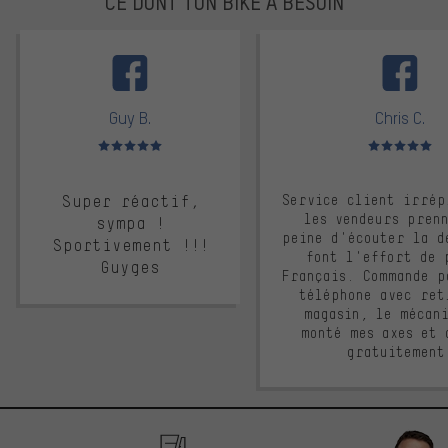
CE DONT TON BIKE A BESOIN
facebook
Guy B.
Chris C.
Note moyenne : 5 sur 5
Note moyenne : 
Super réactif,
Service client irrép
les vendeurs pren
sympa !
peine d'écouter la d
Sportivement !!!
font l'effort de 
Guyges
Français. Commande p
téléphone avec ret
magasin, le mécan
monté mes axes et 
gratuitement