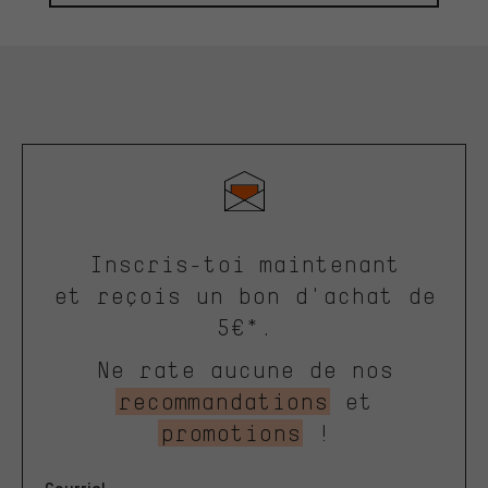
Inscris-toi maintenant
et reçois un bon d'achat de
5€*.
Ne rate aucune de nos
recommandations
et
promotions
!
Courriel