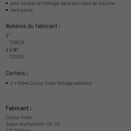
pour couper un filetage dans les tubes de fourche
sans pince
Numéros du fabricant :
1":
720019
1 1/8":
720020
Contenu :
1 x filière Cyclus Tools filetage extérieur
Fabricant :
Cyclus Tools
Julius-Kruttschnitt-Str. 55
53129 Bonn