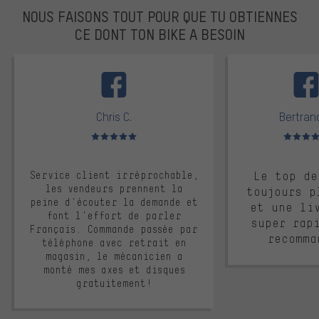
NOUS FAISONS TOUT POUR QUE TU OBTIENNES
CE DONT TON BIKE A BESOIN
facebook
Chris C.
Bertrand
Note moyenne : 5 sur 5
Note moyen
Service client irréprochable,
Le top de
les vendeurs prennent la
toujours p
peine d'écouter la demande et
et une li
font l'effort de parler
super rap
Français. Commande passée par
recomma
téléphone avec retrait en
magasin, le mécanicien a
monté mes axes et disques
gratuitement!