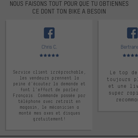
NOUS FAISONS TOUT POUR QUE TU OBTIENNES
CE DONT TON BIKE A BESOIN
facebook
Chris C.
Bertrand
Note moyenne : 5 sur 5
Note moyen
Service client irréprochable,
Le top de
les vendeurs prennent la
toujours p
peine d'écouter la demande et
et une li
font l'effort de parler
super rap
Français. Commande passée par
recomma
téléphone avec retrait en
magasin, le mécanicien a
monté mes axes et disques
gratuitement!