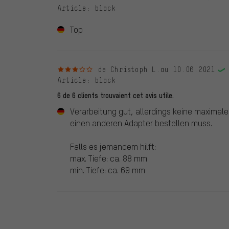
Article
: black
Top
3 sur 5 étoiles
de Christoph L.
au 10.06.2021
Article
: black
6 de 6 clients trouvaient cet avis utile.
Verarbeitung gut, allerdings keine maximal
einen anderen Adapter bestellen muss.
Falls es jemandem hilft:
max. Tiefe: ca. 88 mm
min. Tiefe: ca. 69 mm