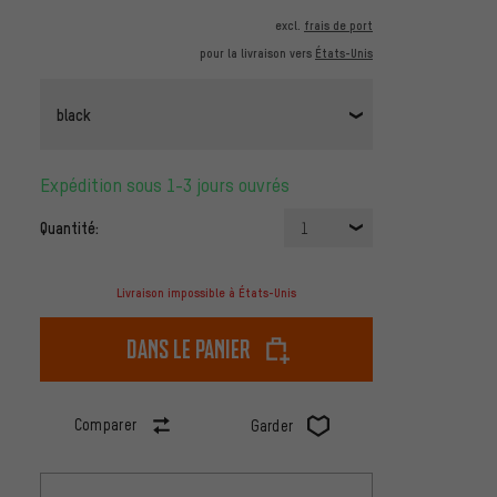
excl.
frais de port
pour la livraison vers
États-Unis
black
Expédition sous 1-3 jours ouvrés
Quantité:
1
Livraison impossible à États-Unis
dans le panier
Comparer
Garder