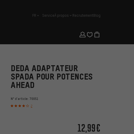
FR
Service
À propos
Recrutement
Blog
français
DEDA ADAPTATEUR
SPADA POUR POTENCES
AHEAD
N° d'article:
70051
2
12,99€