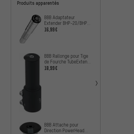
Produits apparentés
BBB Adaptateur
PRO Se
Extender BHP-20/BHP-
en Al
21 pour Potences
16,99€
4,99€
Ahead
3min1
pour D
BBB Rallonge pour Tige
À PARTIR
de Fourche TubeExtend
BHP-22
18,99€
OneUp
d'Outi
Capuc
73,99
Direct
BBB Attache pour
Direction PowerHead