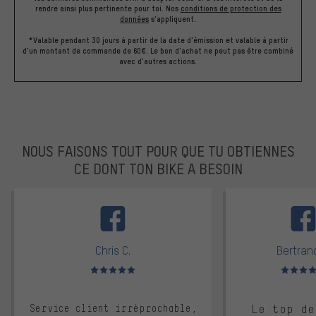
rendre ainsi plus pertinente pour toi.
Nos
conditions de protection des
données
s'appliquent.
*Valable pendant 30 jours à partir de la date d'émission et valable à partir
d'un montant de commande de 60€. Le bon d'achat ne peut pas être combiné
avec d'autres actions.
NOUS FAISONS TOUT POUR QUE TU OBTIENNES
CE DONT TON BIKE A BESOIN
facebook
Chris C.
Bertrand
Note moyenne : 5 sur 5
Note moyen
Service client irréprochable,
Le top de