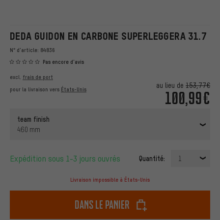
DEDA GUIDON EN CARBONE SUPERLEGGERA 31.7
N° d'article:
84836
Pas encore d'avis
excl.
frais de port
au lieu de
153,77€
pour la livraison vers
États-Unis
100,99€
team finish
460 mm
Expédition sous 1-3 jours ouvrés
Quantité:
1
Livraison impossible à États-Unis
dans le panier