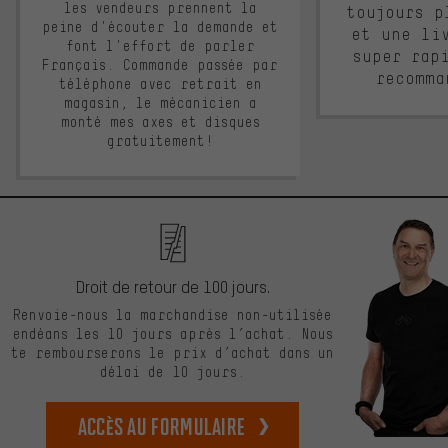
les vendeurs prennent la
toujours p
peine d'écouter la demande et
et une li
font l'effort de parler
super rap
Français. Commande passée par
recomma
téléphone avec retrait en
magasin, le mécanicien a
monté mes axes et disques
gratuitement!
Droit de retour de 100 jours.
Renvoie-nous la marchandise non-utilisée
endéans les 10 jours après l’achat. Nous
te rembourserons le prix d’achat dans un
délai de 10 jours.
Accès au formulaire