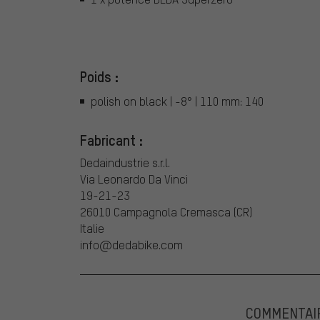
Poids :
polish on black | -8° | 110 mm: 140
Fabricant :
Dedaindustrie s.r.l.
Via Leonardo Da Vinci
19-21-23
26010 Campagnola Cremasca (CR)
Italie
info@dedabike.com
COMMENTAI