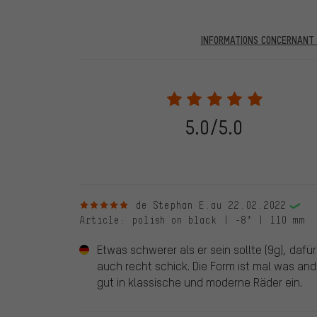
INFORMATIONS CONCERNANT L
Dans les évaluations publiées, vous trouverez celles a
partir du 28.05.2022, seules les évaluations vérifiées
être indiqué lors de l'évaluation du produit. Nous ne va
de commande. Toutes les évaluations vérifiées sont ma
vérifiées jusqu'au 28.05.2022 et à partir du 28.05.202
5.0/5.0
évaluations de clients qui n'ont pas acheté chez nou
d'une coche verte. Nous publions toutes les évaluatio
5 sur 5 étoiles
de Stephan E.
au 22.02.2022
Article
: polish on black | -8° | 110 mm
Etwas schwerer als er sein sollte (9g), dafü
auch recht schick. Die Form ist mal was ander
gut in klassische und moderne Räder ein.