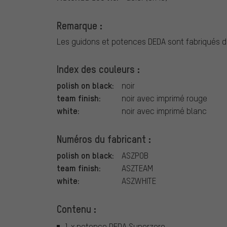
Remarque :
Les guidons et potences DEDA sont fabriqués 
Index des couleurs :
polish on black:
noir
team finish:
noir avec imprimé rouge
white:
noir avec imprimé blanc
Numéros du fabricant :
polish on black:
ASZPOB
team finish:
ASZTEAM
white:
ASZWHITE
Contenu :
1 x potence DEDA Superzero