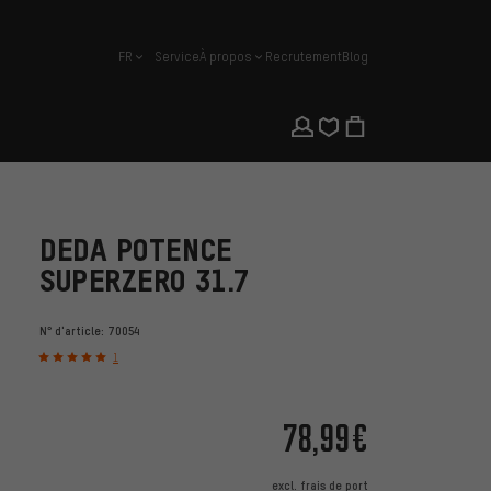
FR
Service
À propos
Recrutement
Blog
français
DEDA POTENCE
SUPERZERO 31.7
N° d'article:
70054
1
78,99€
excl.
frais de port