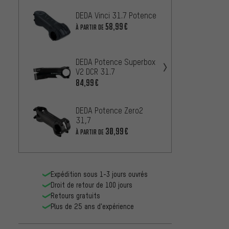
DEDA Vinci 31.7 Potence
Zipp P
Cours
58,99€
À PARTIR DE
À PARTIR
DEDA Potence Superbox
Zipp P
V2 DCR 31.7
Cours
84,99€
À PARTIR
DEDA Potence Zero2
DEDA 
31,7
Superl
30,99€
À PARTIR DE
À PARTIR
Expédition sous 1-3 jours ouvrés
Droit de retour de 100 jours
Retours gratuits
Plus de 25 ans d'expérience