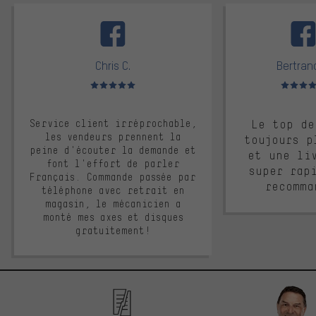
facebook
Chris C.
Bertrand
Note moyenne : 5 sur 5
Note moyen
Service client irréprochable,
Le top de
les vendeurs prennent la
toujours p
peine d'écouter la demande et
et une li
font l'effort de parler
super rap
Français. Commande passée par
recomma
téléphone avec retrait en
magasin, le mécanicien a
monté mes axes et disques
gratuitement!