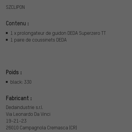
SZCLIPON
Contenu :
1 x prolongateur de guidon DEDA Superzero TT
1 paire de coussinets DEDA
Poids :
black: 330
Fabricant :
Dedaindustrie s.r.l.
Via Leonardo Da Vinci
19-21-23
26010 Campagnola Cremasca (CR)