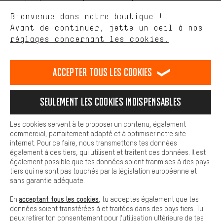
aider à améliorer notre site Internet et la gamme de produits que
Langue"
Bienvenue dans notre boutique !
nous proposons grâce à ton comportement d'achat.
Avant de continuer, jette un oeil à nos
Plus de confort
FR
EN
DE
ES
français
english
Deutsch
español
réglages concernant les cookies.
L'expérience d'achat est plus confortable. Ton expérience d'achat
est plus confortable. Avec les cookies de confort, nous
établissons des liens avec des plateformes de médias sociaux.
RÉSILIER LE CONTRAT
Communauté d'Aix-la-Chapelle
Accepter tous les cookies
Nous pouvons ainsi mettre à ta disposition d'autres contenus et
informations utiles. De plus, tu as la possibilité d'utiliser des
Programme d'affiliation
Mentions Légales
Protection des données
services supplémentaires qui te permettent de trouver plus
Seulement les cookies indispensables
facilement les bons produits. Par exemple, nous proposons une
Conditions générales de vente
Plateforme d'Alerte
fonction de chat qui permet de répondre rapidement et
facilement aux questions.
Reprise des batteries
Corepile
Paramètres de cookies
Les cookies servent à te proposer un contenu, également
commercial, parfaitement adapté et à optimiser notre site
Cookies de base
internet. Pour ce faire, nous transmettons tes données
Modifier le contraste
Les cookies de base garantissent que tu puisses utiliser les
également à des tiers, qui utilisent et traitent ces données. Il est
fonctions de notre site web.
également possible que tes données soient tranmises à des pays
Tous les prix s'entendent en euros (MwSt hors) plus les
tiers qui ne sont pas touchés par la législation européenne et
frais de port
États-Unis
pour la livraison vers
.
sans garantie adéquate.
acceptant tous les cookies
En
, tu acceptes également que tes
données soient transférées à et traitées dans des pays tiers. Tu
peux retirer ton consentement pour l'utilisation ultérieure de tes