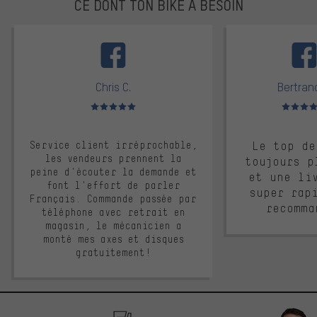
CE DONT TON BIKE A BESOIN
facebook
Chris C.
Bertrand
Note moyenne : 5 sur 5
Note moyen
Service client irréprochable,
Le top de
les vendeurs prennent la
toujours p
peine d'écouter la demande et
et une li
font l'effort de parler
super rap
Français. Commande passée par
recomma
téléphone avec retrait en
magasin, le mécanicien a
monté mes axes et disques
gratuitement!