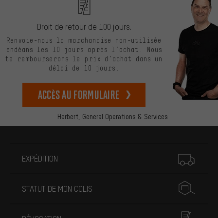
Droit de retour de 100 jours.
Renvoie-nous la marchandise non-utilisée
endéans les 10 jours après l’achat. Nous
te rembourserons le prix d’achat dans un
délai de 10 jours.
Accès au formulaire
Herbert,
General Operations & Services
Plus d'informations
EXPÉDITION
STATUT DE MON COLIS